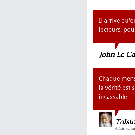
Il arrive qu'
lecteurs, pou
John Le Ca
Chaque menso
la vérité est 
incassable
Tolsto
Artiste, écri