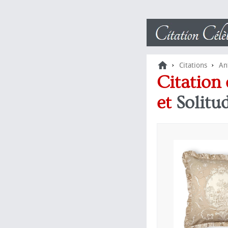
›
›
Citations
An
Citation 
et
Solitu