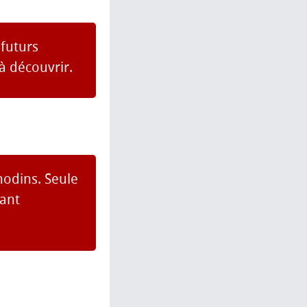
 futurs
à découvrir.
nodins. Seule
mant