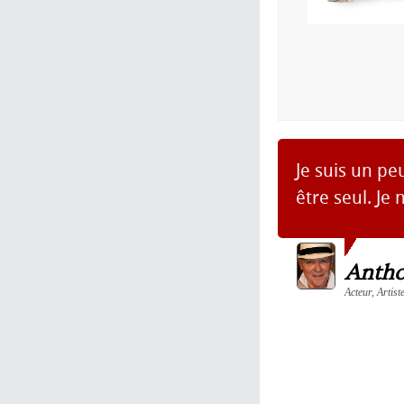
Je suis un pe
être seul. Je
Antho
Acteur, Artist