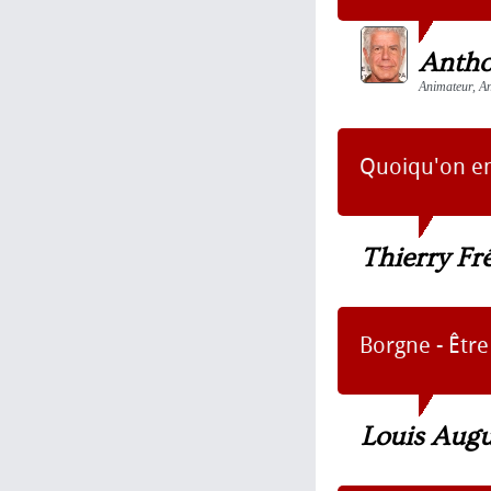
Antho
Animateur, An
Quoiqu'on en 
Thierry F
Borgne - Être
Louis Aug