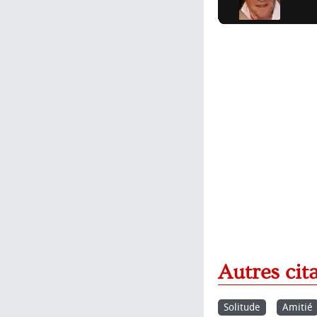
Autres cit
Solitude
Amitié