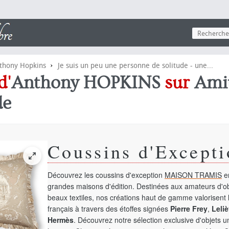
›
thony Hopkins
Je suis un peu une personne de solitude - une...
d'
Anthony HOPKINS
sur
Ami
de
Coussins d'Excepti
Découvrez les coussins d'exception
MAISON TRAMIS
en
grandes maisons d'édition. Destinées aux amateurs d'ob
beaux textiles, nos créations haut de gamme valorisent l
français à travers des étoffes signées
Pierre Frey
,
Leliè
Hermès
. Découvrez notre sélection exclusive d'objets 