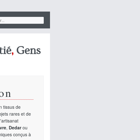
tié
,
Gens
on
 tissus de
jets rares et de
'artisanat
vre
,
Dedar
ou
uniques conçus à