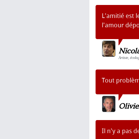
L'amitié est 
l'amour dépou
Nicol
Artiste, écolo
Tout problèm
Olivie
Il n'y a pas d