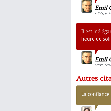
Emil 
Artiste
,
écri
Il est inélég
heure de soli
Emil 
Artiste
,
écri
Autres cit
La confiance