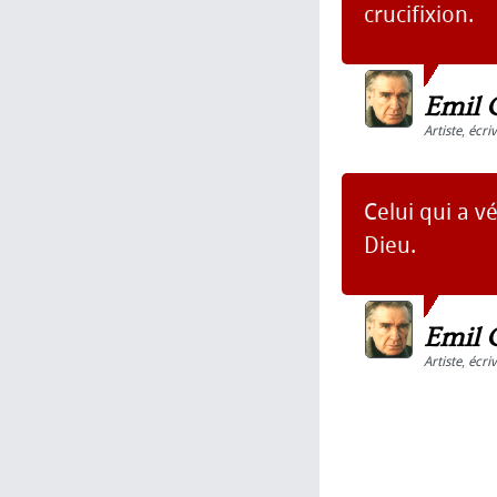
crucifixion.
Emil 
Artiste
,
écri
Celui qui a vé
Dieu.
Emil 
Artiste
,
écri