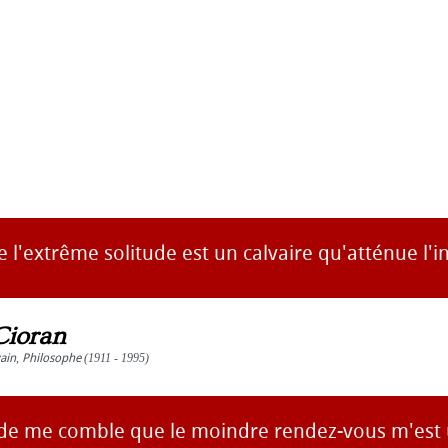
 l'extrême solitude est un calvaire qu'atténue l'i
Cioran
vain
,
Philosophe
(1911 - 1995)
tude me comble que le moindre rendez-vous m'est