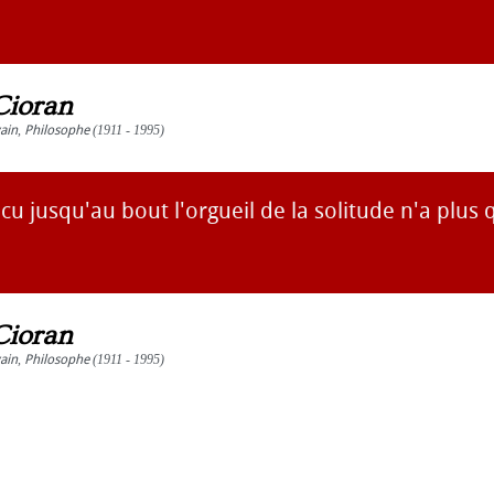
Cioran
vain
,
Philosophe
(1911 - 1995)
cu jusqu'au bout l'orgueil de la solitude n'a plus q
Cioran
vain
,
Philosophe
(1911 - 1995)