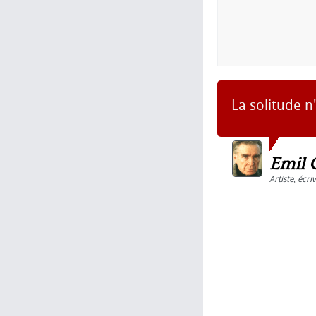
La solitude n
Emil 
Artiste
,
écri