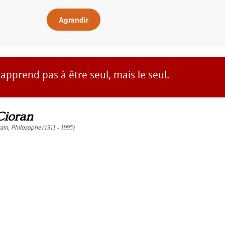
Agrandir
'apprend pas à être seul, mais le seul.
Cioran
vain
,
Philosophe
(1911 - 1995)