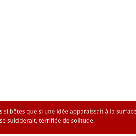
ns si bêtes que si une idée apparaissait à la surfac
se suiciderait, terrifiée de solitude.