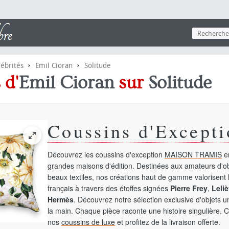
›
›
lébrités
Emil Cioran
Solitude
 d'
Emil Cioran
sur
Solitude
Coussins d'Excepti
Découvrez les coussins d'exception
MAISON TRAMIS
en
grandes maisons d'édition. Destinées aux amateurs d'ob
beaux textiles, nos créations haut de gamme valorisent l
français à travers des étoffes signées
Pierre Frey
,
Leliè
Hermès
. Découvrez notre sélection exclusive d'objets 
la main. Chaque pièce raconte une histoire singulière. 
nos
coussins de luxe
et profitez de la livraison offerte.