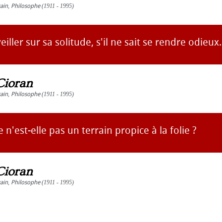
vain
,
Philosophe
(1911 - 1995)
iller sur sa solitude, s'il ne sait se rendre odieux.
Cioran
vain
,
Philosophe
(1911 - 1995)
e n'est-elle pas un terrain propice à la folie ?
Cioran
vain
,
Philosophe
(1911 - 1995)