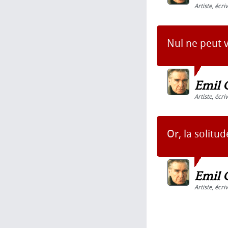
Artiste
,
écri
Nul ne peut ve
Emil 
Artiste
,
écri
Or, la solitud
Emil 
Artiste
,
écri