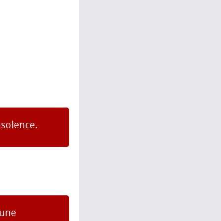
nsolence.
 une