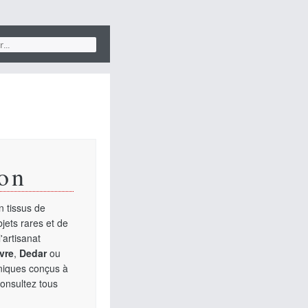
on
 tissus de
jets rares et de
'artisanat
vre
,
Dedar
ou
uniques conçus à
Consultez tous