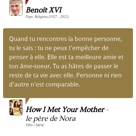
Benoît XVI
Pape, Religieux (1927 - 2022)
Quand tu rencontres la bonne personne,
tu le sais : tu ne peux t'empêcher de
penser à elle. Elle est ta meilleure amie et
ton âme-soeur. Tu as hâtes de passer le
reste de ta vie avec elle. Personne ni rien
d'autre n'est comparable.
How I Met Your Mother
-
le père de Nora
Film / Série