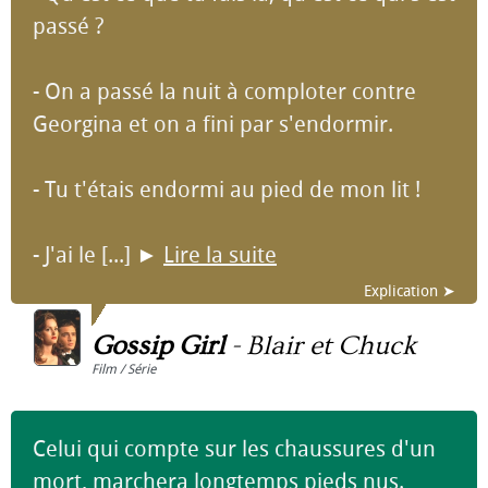
passé ?
- On a passé la nuit à comploter contre
Georgina et on a fini par s'endormir.
- Tu t'étais endormi au pied de mon lit !
- J'ai le [...]
►
Lire la suite
Explication ➤
Gossip Girl
-
Blair et Chuck
Film / Série
Celui qui compte sur les chaussures d'un
mort, marchera longtemps pieds nus.