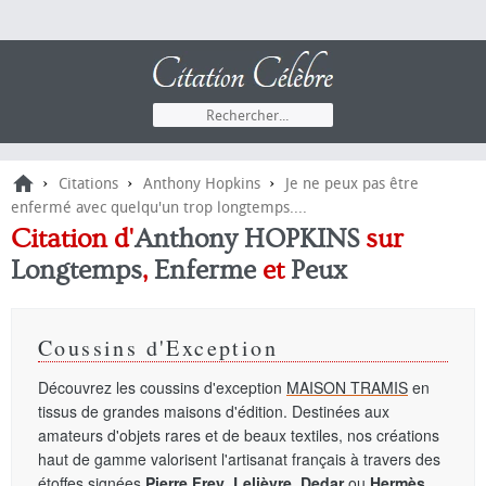
›
›
›
Citations
Anthony Hopkins
Je ne peux pas être
enfermé avec quelqu'un trop longtemps....
Citation d'
Anthony HOPKINS
sur
Longtemps
,
Enferme
et
Peux
Coussins d'Exception
Découvrez les coussins d'exception
MAISON TRAMIS
en
tissus de grandes maisons d'édition. Destinées aux
amateurs d'objets rares et de beaux textiles, nos créations
haut de gamme valorisent l'artisanat français à travers des
étoffes signées
Pierre Frey
,
Lelièvre
,
Dedar
ou
Hermès
.