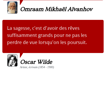
Omraam Mikhaël Aïvanhov
La sagesse, c'est d'avoir des rêves
suffisamment grands pour ne pas les
perdre de vue lorsqu'on les poursuit.
Oscar Wilde
Artiste, écrivain (1854 - 1900)