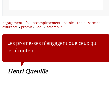
engagement
-
foi
-
accomplissement
-
parole
-
tenir
-
serment
-
assurance
-
promis
-
voeu
-
accomplir
.
Les promesses n'engagent que ceux qui
les écoutent.
Henri Queuille