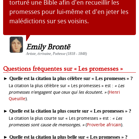
torturé une Bible afin d'en recueillir les
promesses pour lui-même et d'en jeter les
malédictions sur ses voisins.
Emily Brontë
Artiste, écrivaine, Poétesse (1818 - 1848)
Questions fréquentes sur « Les promesses »
►
Quelle est la citation la plus célèbre sur « Les promesses » ?
La citation la plus célèbre sur « Les promesses » est :
« Les
promesses n'engagent que ceux qui les écoutent. »
(
Henri
Queuille
).
►
Quelle est la citation la plus courte sur « Les promesses » ?
La citation la plus courte sur « Les promesses » est :
« Les
promesses sont cause de mensonges. »
(
Proverbe africain
).
►
Quelle est la citation la plus belle sur « Les promesses » ?