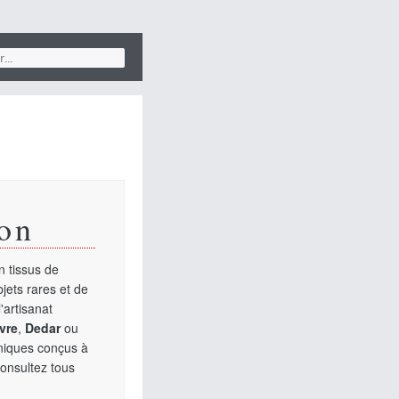
on
 tissus de
jets rares et de
'artisanat
vre
,
Dedar
ou
uniques conçus à
Consultez tous