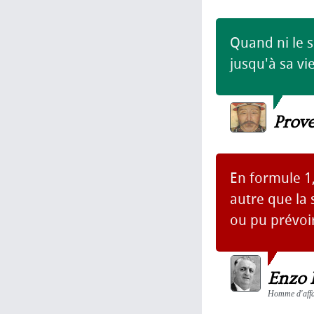
Quand ni le s
jusqu'à sa vie
Prov
En formule 1,
autre que la
ou pu prévoir
Enzo 
Homme d'affai