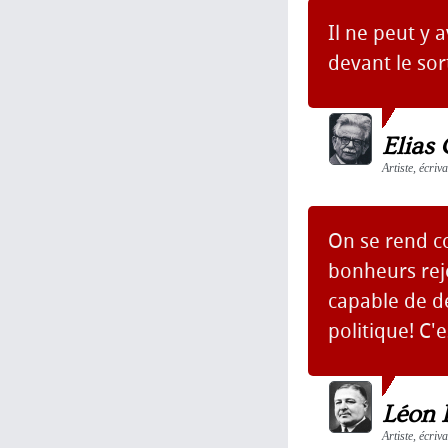
Il ne peut y 
devant le sor
Elias 
Artiste, écriv
On se rend c
bonheurs rejo
capable de d
politique! C'es
Léon 
Artiste, écri