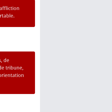
ffliction
rtable.
, de
de tribune,
orientation