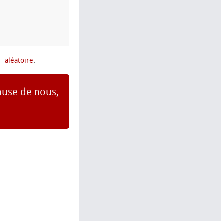
-
aléatoire
.
 cause de nous,