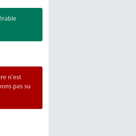
érable
re n'est
vons pas su