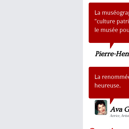
La muséogra
"culture patr
le musée pou
Pierre-Hen
La renommée e
heureuse.
Ava G
Actrice, Artis