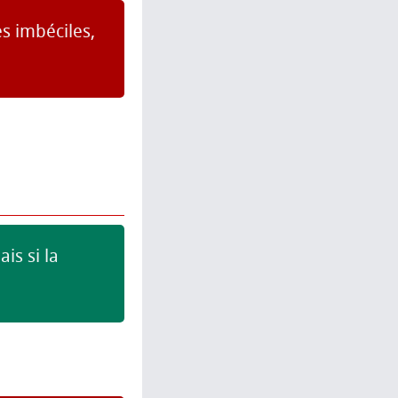
es imbéciles,
is si la