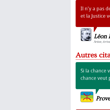
Il n'y a pas 
et la Justice
Léon 
Artiste, écriv
Autres cit
Si la chance v
chance veut p
Prov