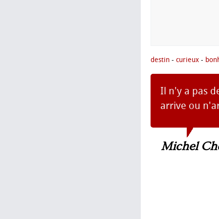
destin
-
curieux
-
bon
Il n'y a pas d
arrive ou n'a
Michel Che