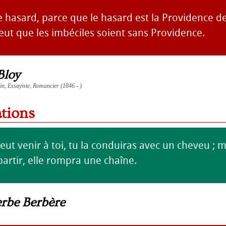
de hasard, parce que le hasard est la Providence d
 veut que les imbéciles soient sans Providence.
Bloy
ain, Essayiste, Romancier (1846 - )
ations
eut venir à toi, tu la conduiras avec un cheveu ; ma
artir, elle rompra une chaîne.
erbe Berbère