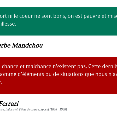
ort ni le coeur ne sont bons, on est pauvre et mis
illesse.
erbe Mandchou
 chance et malchance n'existent pas. Cette derniè
 somme d'éléments ou de situations que nous n'a
.
Ferrari
re, Industriel, Pilote de course, Sportif (1898 - 1988)