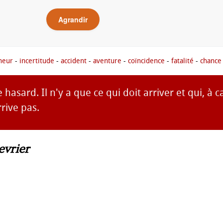
Agrandir
heur
-
incertitude
-
accident
-
aventure
-
coïncidence
-
fatalité
-
chance
e hasard. Il n'y a que ce qui doit arriver et qui, à
rrive pas.
vrier