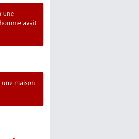
à une
l'homme avait
as une maison