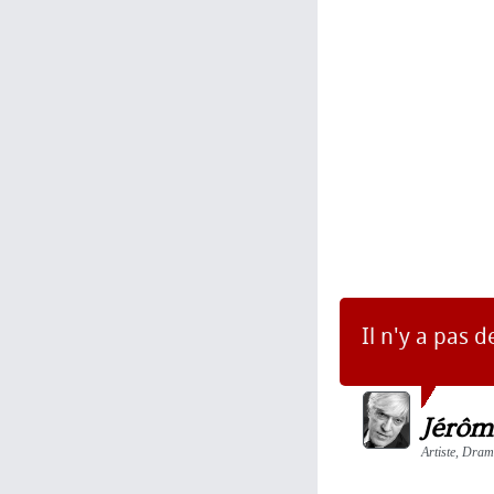
Il n'y a pas d
Jérôm
Artiste, Dram