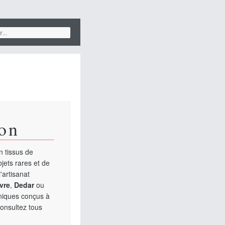
on
 tissus de
jets rares et de
'artisanat
vre
,
Dedar
ou
uniques conçus à
Consultez tous