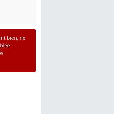
ent bien, ne
mblée
és