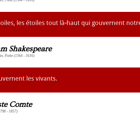
ain, Poète (1564 - 1616)
toiles, les étoiles tout là-haut qui gouvernent notr
am Shakespeare
ain, Poète (1564 - 1616)
vernent les vivants.
te Comte
1798 - 1857)