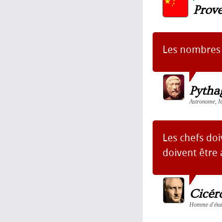
Prov
Les nombres
Pytha
Astronome, Ma
Les chefs doi
doivent être 
Cicér
Homme d'état