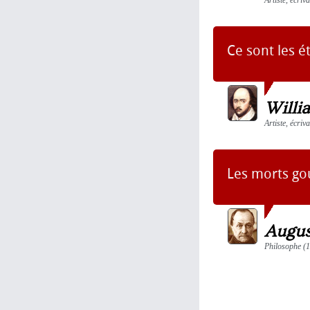
Artiste, écriv
Ce sont les é
Willi
Artiste, écriv
Les morts gou
Augus
Philosophe (