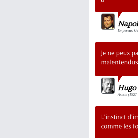
Napol
Empereur, Gén
Je ne peux pas
malentendus 
Hugo 
Artiste (1927
L'instinct d'
comme les fo