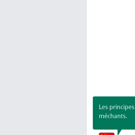
Les principes
méchants.