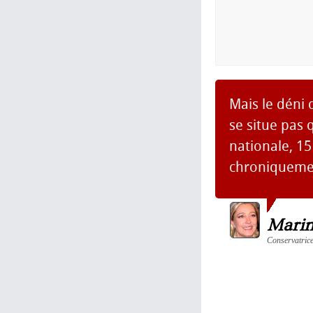
Mais le déni 
se situe pas 
nationale, 15
chroniquemen
Marin
Conservatrice