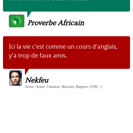
Proverbe Africain
Ici la vie c'est comme un cours d'anglais,
y'a trop de faux amis.
Nekfeu
Acteur, Artiste, Chanteur, Musicien, Rappeur (1990 - )