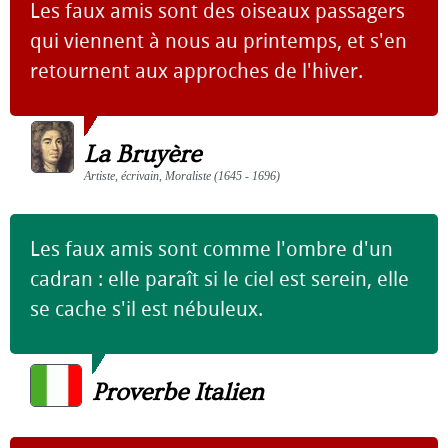
Les faux amis sont des oiseaux passagers
qui viennent à nous au printemps, et s'en
retournent aux approches de l'hiver.
La Bruyère
Artiste, écrivain, Moraliste (1645 - 1696)
Les faux amis sont comme l'ombre d'un
cadran : elle paraît si le ciel est serein, elle
se cache s'il est nébuleux.
Proverbe Italien