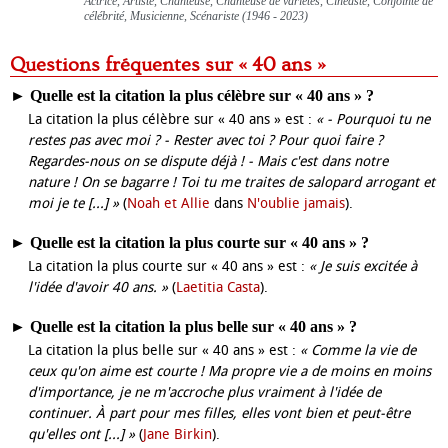
Actrice, Artiste, Chanteuse, Chanteuse de variétés, Cinéaste, Conjointe de
célébrité, Musicienne, Scénariste (1946 - 2023)
Questions fréquentes sur « 40 ans »
►
Quelle est la citation la plus célèbre sur « 40 ans » ?
La citation la plus célèbre sur « 40 ans » est :
« - Pourquoi tu ne
restes pas avec moi ? - Rester avec toi ? Pour quoi faire ?
Regardes-nous on se dispute déjà ! - Mais c'est dans notre
nature ! On se bagarre ! Toi tu me traites de salopard arrogant et
moi je te [...] »
(
Noah et Allie
dans
N'oublie jamais
).
►
Quelle est la citation la plus courte sur « 40 ans » ?
La citation la plus courte sur « 40 ans » est :
« Je suis excitée à
l'idée d'avoir 40 ans. »
(
Laetitia Casta
).
►
Quelle est la citation la plus belle sur « 40 ans » ?
La citation la plus belle sur « 40 ans » est :
« Comme la vie de
ceux qu'on aime est courte ! Ma propre vie a de moins en moins
d'importance, je ne m'accroche plus vraiment à l'idée de
continuer. À part pour mes filles, elles vont bien et peut-être
qu'elles ont [...] »
(
Jane Birkin
).