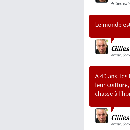
Artiste
,
écri
Le monde est 
Gille
Artiste
,
écri
A 40 ans, les
leur coiffure,
chasse à l'h
Gille
Artiste
,
écri