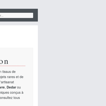
on
 tissus de
jets rares et de
'artisanat
vre
,
Dedar
ou
uniques conçus à
Consultez tous