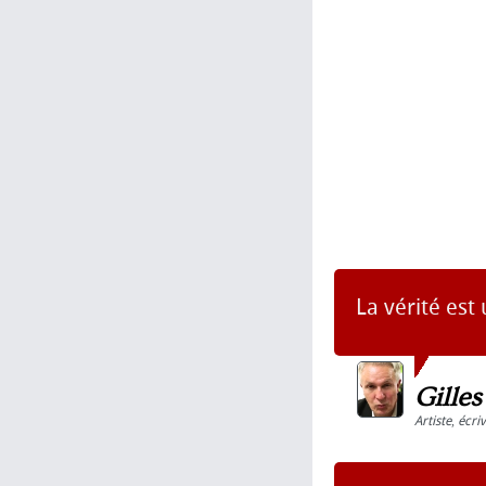
La vérité est
Gille
Artiste
,
écri