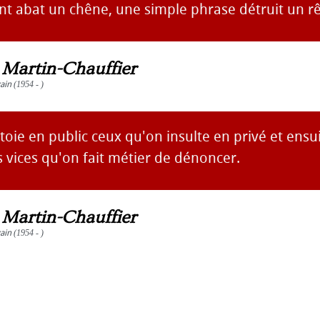
t abat un chêne, une simple phrase détruit un rê
s Martin-Chauffier
vain
(1954 - )
utoie en public ceux qu'on insulte en privé et ensu
s vices qu'on fait métier de dénoncer.
s Martin-Chauffier
vain
(1954 - )