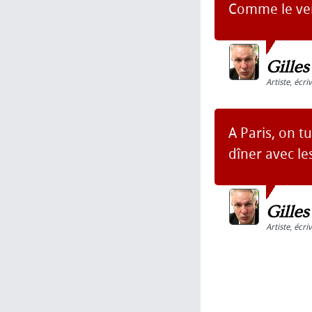
Comme le ven
Gille
Artiste
,
écri
A Paris, on t
dîner avec le
Gille
Artiste
,
écri