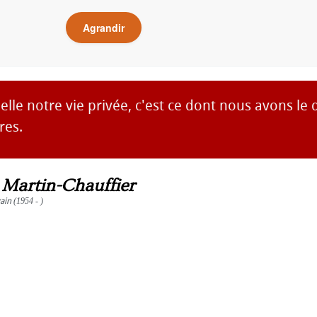
Agrandir
lle notre vie privée, c'est ce dont nous avons le 
res.
s Martin-Chauffier
vain
(1954 - )