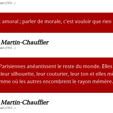
vain
(1954 - )
amoral ; parler de morale, c'est vouloir que rien
s Martin-Chauffier
vain
(1954 - )
 Parisiennes anéantissent le reste du monde. Elles
 leur silhouette, leur couturier, leur ton et elles 
omme où les autres encombrent le rayon mémère.
s Martin-Chauffier
vain
(1954 - )