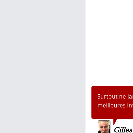
Surtout ne j
meilleures in
Gille