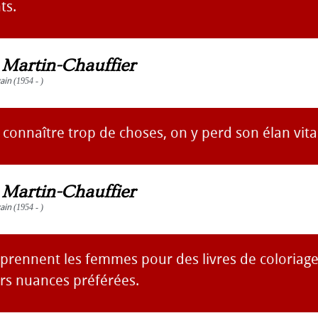
ts.
s Martin-Chauffier
vain
(1954 - )
s connaître trop de choses, on y perd son élan vita
s Martin-Chauffier
vain
(1954 - )
rennent les femmes pour des livres de coloriage 
urs nuances préférées.