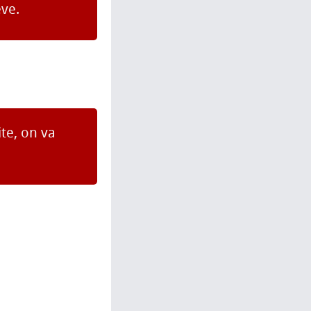
ve.
ite, on va