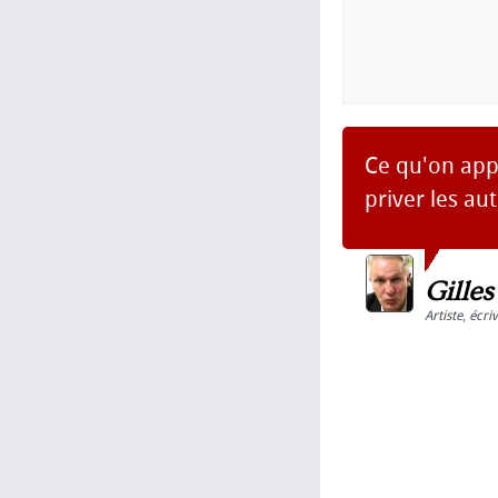
Ce qu'on appe
priver les aut
Gille
Artiste
,
écri