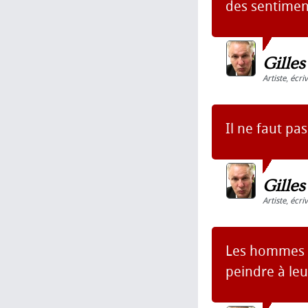
des sentimen
Gille
Artiste
,
écri
Il ne faut pa
Gille
Artiste
,
écri
Les hommes p
peindre à le