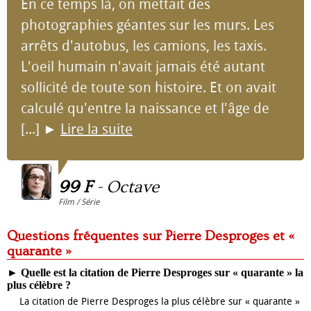
En ce temps là, on mettait des
photographies géantes sur les murs. Les
arrêts d'autobus, les camions, les taxis.
L'oeil humain n'avait jamais été autant
sollicité de toute son histoire. Et on avait
calculé qu'entre la naissance et l'âge de
[...]
►
Lire la suite
99 F
-
Octave
Film / Série
Questions fréquentes sur Pierre Desproges et «
quarante »
►
Quelle est la citation de Pierre Desproges sur « quarante » la
plus célèbre ?
La citation de Pierre Desproges la plus célèbre sur « quarante »