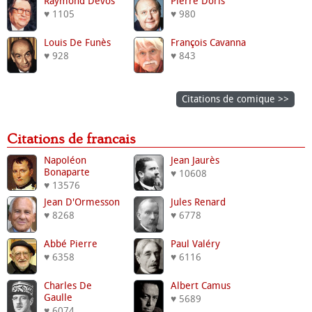
Raymond Devos
Pierre Doris
♥ 1105
♥ 980
Louis De Funès
François Cavanna
♥ 928
♥ 843
Citations de comique >>
Citations de francais
Napoléon
Jean Jaurès
Bonaparte
♥ 10608
♥ 13576
Jean D'Ormesson
Jules Renard
♥ 8268
♥ 6778
Abbé Pierre
Paul Valéry
♥ 6358
♥ 6116
Charles De
Albert Camus
Gaulle
♥ 5689
♥ 6074