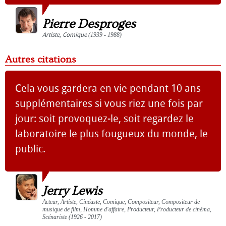
Pierre Desproges
Artiste
,
Comique
(1939 - 1988)
Autres citations
Cela vous gardera en vie pendant 10 ans
supplémentaires si vous riez une fois par
jour: soit provoquez-le, soit regardez le
laboratoire le plus fougueux du monde, le
public.
Jerry Lewis
Acteur, Artiste, Cinéaste, Comique, Compositeur, Compositeur de
musique de film, Homme d'affaire, Producteur, Producteur de cinéma,
Scénariste (1926 - 2017)