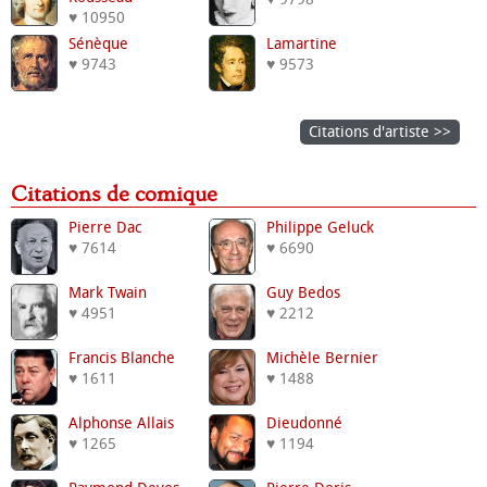
♥ 10950
Sénèque
Lamartine
♥ 9743
♥ 9573
Citations d'artiste >>
Citations de comique
Pierre Dac
Philippe Geluck
♥ 7614
♥ 6690
Mark Twain
Guy Bedos
♥ 4951
♥ 2212
Francis Blanche
Michèle Bernier
♥ 1611
♥ 1488
Alphonse Allais
Dieudonné
♥ 1265
♥ 1194