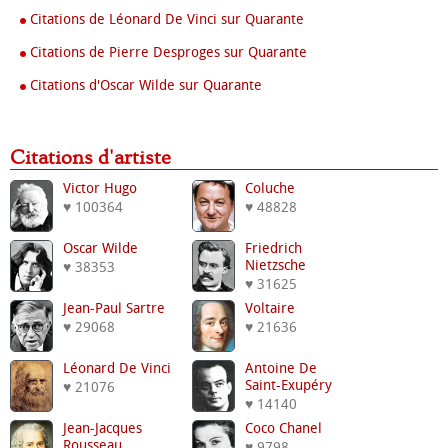
Citations de Léonard De Vinci sur Quarante
Citations de Pierre Desproges sur Quarante
Citations d'Oscar Wilde sur Quarante
Citations d'artiste
Victor Hugo
Coluche
♥ 100364
♥ 48828
Oscar Wilde
Friedrich
Nietzsche
♥ 38353
♥ 31625
Jean-Paul Sartre
Voltaire
♥ 29068
♥ 21636
Léonard De Vinci
Antoine De
Saint-Exupéry
♥ 21076
♥ 14140
Jean-Jacques
Coco Chanel
Rousseau
♥ 9798