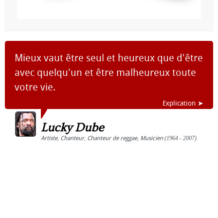
Mieux vaut être seul et heureux que d'être
avec quelqu'un et être malheureux toute
votre vie.
Explication ➤
Lucky Dube
Artiste
,
Chanteur
,
Chanteur de reggae
,
Musicien
(1964 - 2007)