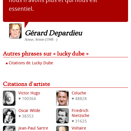
nous n'avons plus et qui nous est
essentiel.
Gérard Depardieu
Acteur, Artiste (1948 - )
Autres phrases sur « lucky dube »
Citations de Lucky Dube
Citations d'artiste
Victor Hugo
Coluche
♥ 100364
♥ 48828
Oscar Wilde
Friedrich
Nietzsche
♥ 38353
♥ 31625
Jean-Paul Sartre
Voltaire