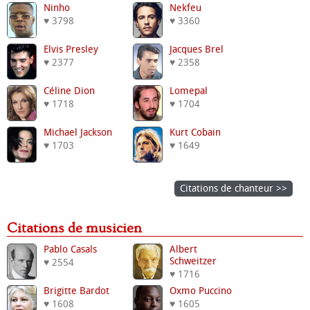
Ninho
Nekfeu
♥ 3798
♥ 3360
Elvis Presley
Jacques Brel
♥ 2377
♥ 2358
Céline Dion
Lomepal
♥ 1718
♥ 1704
Michael Jackson
Kurt Cobain
♥ 1703
♥ 1649
Citations de chanteur >>
Citations de musicien
Pablo Casals
Albert
Schweitzer
♥ 2554
♥ 1716
Brigitte Bardot
Oxmo Puccino
♥ 1608
♥ 1605