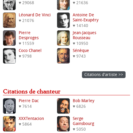
♥ 29068
♥ 21636
Léonard De Vinci
Antoine De
Saint-Exupéry
♥ 21076
♥ 14140
Pierre
Jean-Jacques
Desproges
Rousseau
♥ 11559
♥ 10950
Coco Chanel
Sénèque
♥ 9798
♥ 9743
Citations d'artiste >>
Citations de chanteur
Pierre Dac
Bob Marley
♥ 7614
♥ 6826
XXXTentacion
Serge
Gainsbourg
♥ 5864
♥ 5050