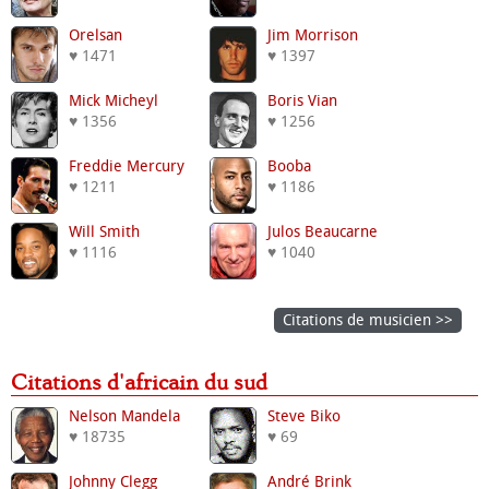
Orelsan
Jim Morrison
♥ 1471
♥ 1397
Mick Micheyl
Boris Vian
♥ 1356
♥ 1256
Freddie Mercury
Booba
♥ 1211
♥ 1186
Will Smith
Julos Beaucarne
♥ 1116
♥ 1040
Citations de musicien >>
Citations d'africain du sud
Nelson Mandela
Steve Biko
♥ 18735
♥ 69
Johnny Clegg
André Brink