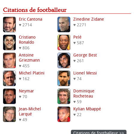
Citations de footballeur
Eric Cantona
Zinedine Zidane
♥ 2714
♥ 2271
Cristiano
Pelé
Ronaldo
♥ 587
♥ 806
Antoine
George Best
Griezmann
♥ 261
♥ 455
Michel Platini
Lionel Messi
♥ 162
♥ 74
Neymar
Dominique
Rocheteau
♥ 70
♥ 59
Jean-Michel
Kylian Mbappé
Larqué
♥ 22
♥ 49
Citations de footballeur >>