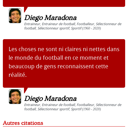
Diego Maradona
Entraineur
,
Entraineur de football
,
Footballeur
,
Sélectionneur de
football
,
Sélectionneur sportif
,
Sportif
(1960 - 2020)
Les choses ne sont ni claires ni nettes dans
le monde du football en ce moment et
beaucoup de gens reconnaissent cette
réalité.
Diego Maradona
Entraineur
,
Entraineur de football
,
Footballeur
,
Sélectionneur de
football
,
Sélectionneur sportif
,
Sportif
(1960 - 2020)
Autres citations