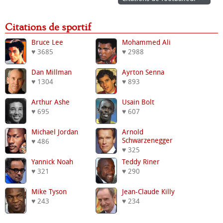
Citations de sportif
Bruce Lee
Mohammed Ali
♥ 3685
♥ 2988
Dan Millman
Ayrton Senna
♥ 1304
♥ 893
Arthur Ashe
Usain Bolt
♥ 695
♥ 607
Michael Jordan
Arnold
Schwarzenegger
♥ 486
♥ 325
Yannick Noah
Teddy Riner
♥ 321
♥ 290
Mike Tyson
Jean-Claude Killy
♥ 243
♥ 234