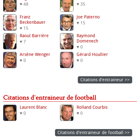
♥ 48
♥ 35
Franz
Joe Paterno
Beckenbauer
♥ 15
♥ 15
Raoul Barrière
Raymond
Domenech
♥ 7
♥ 0
Arsène Wenger
Gérard Houllier
♥ 0
♥ 0
Citations d'entraineur >>
Citations d'entraineur de football
Laurent Blanc
Rolland Courbis
♥ 0
♥ 0
Citations d'entraineur de football >>