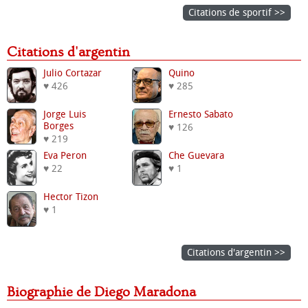
Citations de sportif >>
Citations d'argentin
Julio Cortazar
Quino
♥ 426
♥ 285
Jorge Luis
Ernesto Sabato
Borges
♥ 126
♥ 219
Eva Peron
Che Guevara
♥ 22
♥ 1
Hector Tizon
♥ 1
Citations d'argentin >>
Biographie de Diego Maradona