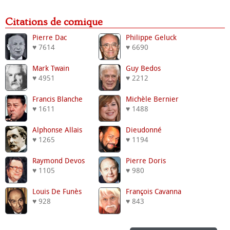
Citations de comique
Pierre Dac
Philippe Geluck
♥ 7614
♥ 6690
Mark Twain
Guy Bedos
♥ 4951
♥ 2212
Francis Blanche
Michèle Bernier
♥ 1611
♥ 1488
Alphonse Allais
Dieudonné
♥ 1265
♥ 1194
Raymond Devos
Pierre Doris
♥ 1105
♥ 980
Louis De Funès
François Cavanna
♥ 928
♥ 843