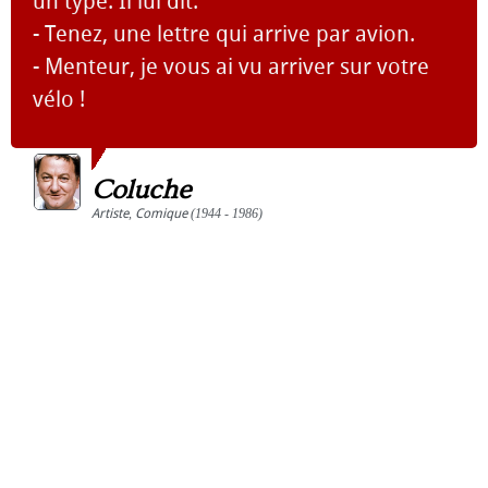
un type. Il lui dit:
- Tenez, une lettre qui arrive par avion.
- Menteur, je vous ai vu arriver sur votre
vélo !
Coluche
Artiste
,
Comique
(1944 - 1986)