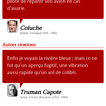
pilote de réparer son avion en cas
d'avarie.
Coluche
Artiste
,
Comique
(1944 - 1986)
Autres citations
Enfin je voyais la rivière bleue ; mais ce ne
fut qu'un aperçu fugitif, une vibration
aussi rapide qu'un vol de colibri.
Truman Capote
Artiste, écrivain, Romancier (1924 - 1984)