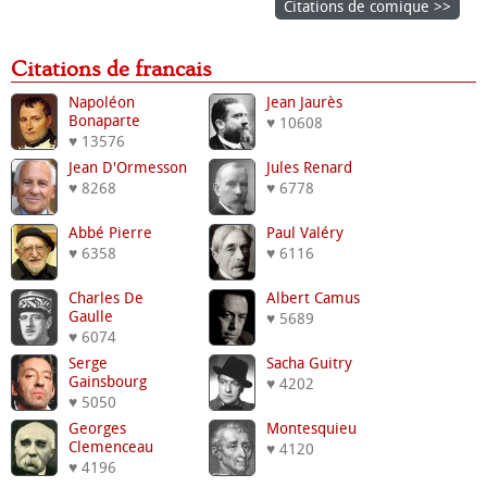
Citations de comique >>
Citations de francais
Napoléon
Jean Jaurès
Bonaparte
♥ 10608
♥ 13576
Jean D'Ormesson
Jules Renard
♥ 8268
♥ 6778
Abbé Pierre
Paul Valéry
♥ 6358
♥ 6116
Charles De
Albert Camus
Gaulle
♥ 5689
♥ 6074
Serge
Sacha Guitry
Gainsbourg
♥ 4202
♥ 5050
Georges
Montesquieu
Clemenceau
♥ 4120
♥ 4196