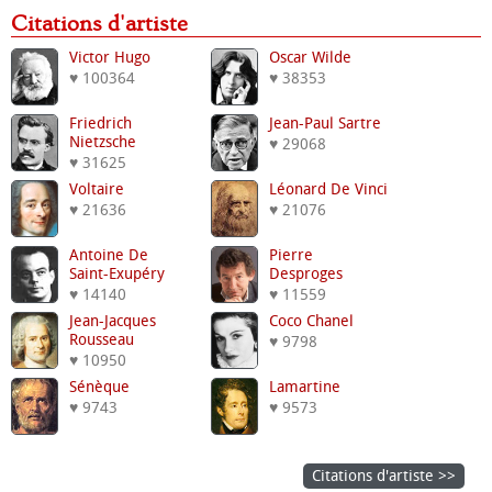
Citations d'artiste
Victor Hugo
Oscar Wilde
♥ 100364
♥ 38353
Friedrich
Jean-Paul Sartre
Nietzsche
♥ 29068
♥ 31625
Voltaire
Léonard De Vinci
♥ 21636
♥ 21076
Antoine De
Pierre
Saint-Exupéry
Desproges
♥ 14140
♥ 11559
Jean-Jacques
Coco Chanel
Rousseau
♥ 9798
♥ 10950
Sénèque
Lamartine
♥ 9743
♥ 9573
Citations d'artiste >>