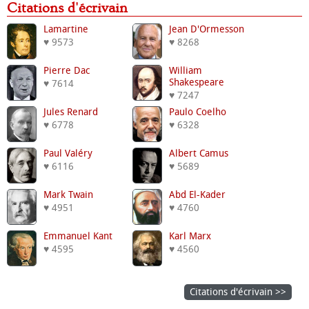
Citations d'écrivain
Lamartine
Jean D'Ormesson
♥ 9573
♥ 8268
Pierre Dac
William
Shakespeare
♥ 7614
♥ 7247
Jules Renard
Paulo Coelho
♥ 6778
♥ 6328
Paul Valéry
Albert Camus
♥ 6116
♥ 5689
Mark Twain
Abd El-Kader
♥ 4951
♥ 4760
Emmanuel Kant
Karl Marx
♥ 4595
♥ 4560
Citations d'écrivain >>