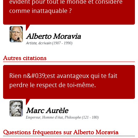
évident pour tout le monde et considéré
comme inattaquable ?
Alberto Moravia
Artiste
,
écrivain
(1907 - 1990)
Autres citations
Rien n&#039;est avantageux qui te fait
perdre le respect de toi-même.
Marc Aurèle
Empereur, Homme d'état, Philosophe (121 - 180)
Questions fréquentes sur Alberto Moravia