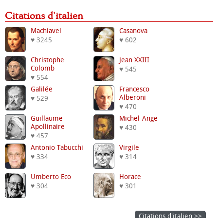
Citations d'italien
Machiavel
Casanova
♥ 3245
♥ 602
Christophe
Jean XXIII
Colomb
♥ 545
♥ 554
Galilée
Francesco
Alberoni
♥ 529
♥ 470
Guillaume
Michel-Ange
Apollinaire
♥ 430
♥ 457
Antonio Tabucchi
Virgile
♥ 334
♥ 314
Umberto Eco
Horace
♥ 304
♥ 301
Citations d'italien >>