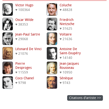
Victor Hugo
Coluche
♥ 100364
♥ 48828
Oscar Wilde
Friedrich
Nietzsche
♥ 38353
♥ 31625
Jean-Paul Sartre
Voltaire
♥ 29068
♥ 21636
Léonard De Vinci
Antoine De
Saint-Exupéry
♥ 21076
♥ 14140
Pierre
Jean-Jacques
Desproges
Rousseau
♥ 11559
♥ 10950
Coco Chanel
Sénèque
♥ 9798
♥ 9743
Citations d'artiste >>