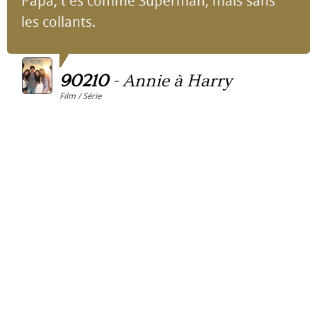
Papa, t'es comme Superman, mais sans
les collants.
90210
-
Annie à Harry
Film / Série