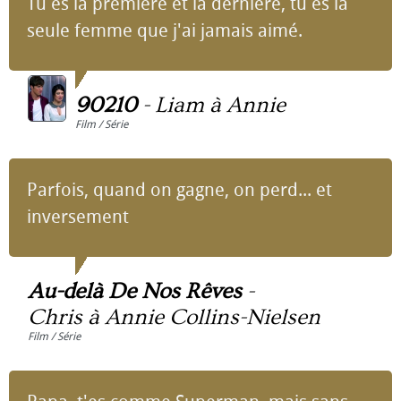
Tu es la première et la dernière, tu es la
seule femme que j'ai jamais aimé.
90210
-
Liam à Annie
Film / Série
Parfois, quand on gagne, on perd... et
inversement
Au-delà De Nos Rêves
-
Chris à Annie Collins-Nielsen
Film / Série