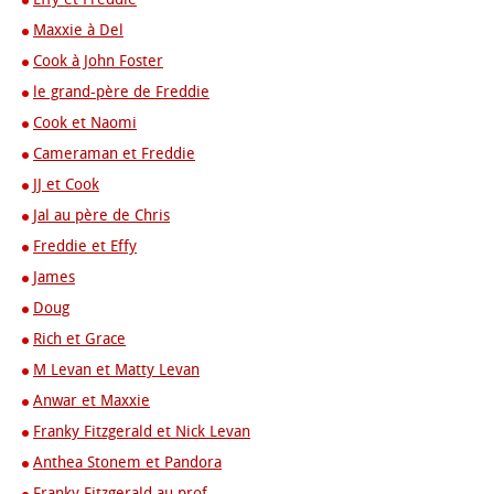
Maxxie à Del
Cook à John Foster
le grand-père de Freddie
Cook et Naomi
Cameraman et Freddie
JJ et Cook
Jal au père de Chris
Freddie et Effy
James
Doug
Rich et Grace
M Levan et Matty Levan
Anwar et Maxxie
Franky Fitzgerald et Nick Levan
Anthea Stonem et Pandora
Franky Fitzgerald au prof