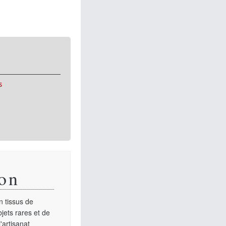
s
on
 tissus de
jets rares et de
'artisanat