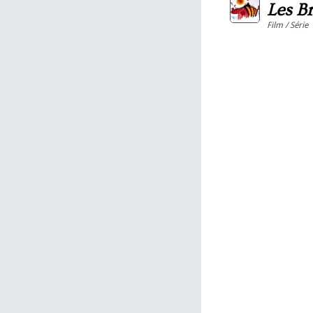
Les B
Film / Série