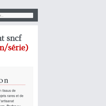
nt sncf
m/série)
on
 tissus de
jets rares et de
'artisanat