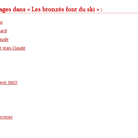
ges dans « Les bronzés font du ski » :
nu
nard
laude
et Jean-Claude
gent SNCF
fermier