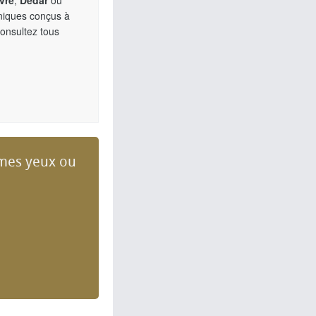
vre
,
Dedar
ou
uniques conçus à
Consultez tous
t mes yeux ou