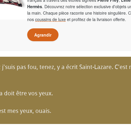
français à travers des étoffes signées
Pierre Frey
,
Leliè
Hermès
. Découvrez notre sélection exclusive d'objets 
la main. Chaque pièce raconte une histoire singulière. 
nos
coussins de luxe
et profitez de la livraison offerte.
Agrandir
 j'suis pas fou, tenez, y a écrit Saint-Lazare. C'es
ça doit être vos yeux.
'est mes yeux, ouais.