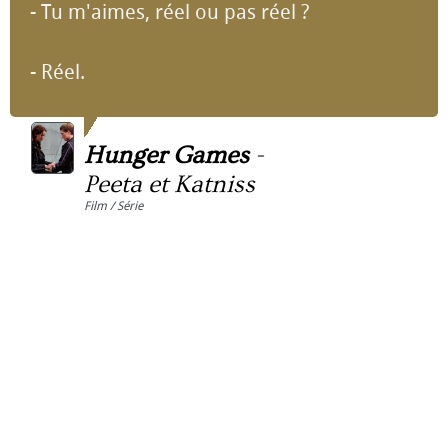
- Tu m'aimes, réel ou pas réel ?
- Réel.
Hunger Games
-
Peeta et Katniss
Film / Série