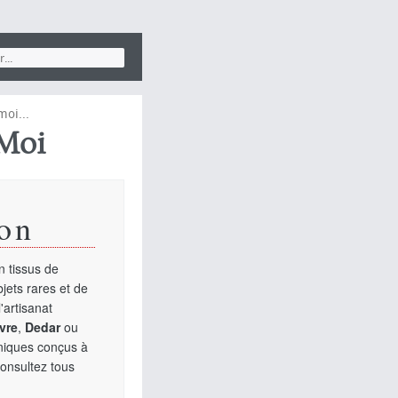
moi...
Moi
on
 tissus de
jets rares et de
'artisanat
vre
,
Dedar
ou
uniques conçus à
Consultez tous