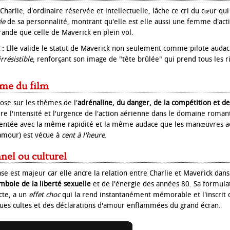
Charlie, d'ordinaire réservée et intellectuelle, lâche ce cri du cœur qu
ée
de sa personnalité, montrant qu'elle est elle aussi une femme d'act
grande que celle de Maverick en plein vol.
 :
Elle valide le statut de Maverick non seulement comme pilote audac
rrésistible
, renforçant son image de "tête brûlée" qui prend tous les r
ème du film
ose sur les thèmes de l'
adrénaline, du danger, de la compétition et de
re l'intensité et l'urgence de l'action aérienne dans le domaine roman
entée avec la même rapidité et la même audace que les manœuvres aér
l'amour) est vécue à
cent à l'heure
.
el ou culturel
se est majeur car elle ancre la relation entre Charlie et Maverick dan
mbole de la liberté sexuelle
et de l'énergie des années 80. Sa formulat
cte, a un
effet choc
qui la rend instantanément mémorable et l'inscrit
ues cultes et des déclarations d'amour enflammées du grand écran.