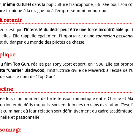
un
mème culturel
dans la pop culture francophone, utilisée pour son côt
nce ironique à la drague ou à l'empressement amoureux.
à retenir
tenir est que
l'intensité du désir peut être une force incontrôlable
qui 
nnelles. Elle rappelle également l'importance d'une
connexion passionne
n et du danger du monde des pilotes de chasse.
plique
du film
Top Gun
, réalisé par Tony Scott et sorti en 1986. Elle est prono
tte "Charlie" Blackwood
, l'instructrice civile de Maverick à l'école de l
ue sous le nom de "Top Gun".
scène
ée lors d'un moment de forte tension romantique entre Charlie et Ma
ction et de défis mutuels, souvent loin des terrains d'aviation. C'est 
int culminant où leur relation sort définitivement du cadre académiqu
elle et passionnelle.
rsonnage