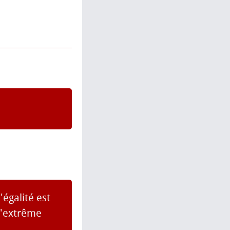
égalité est
d'extrême