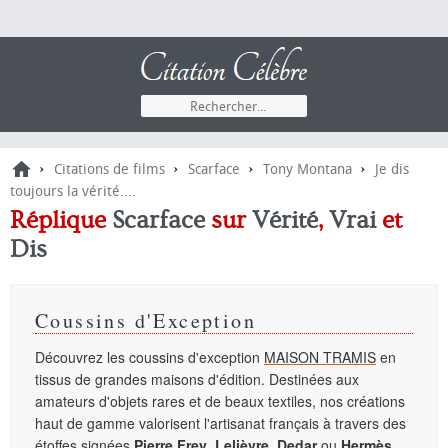
›
›
›
›
Citations de films
Scarface
Tony Montana
Je dis
toujours la vérité....
Réplique
Scarface
sur
Vérité
,
Vrai
et
Dis
Coussins d'Exception
Découvrez les coussins d'exception
MAISON TRAMIS
en
tissus de grandes maisons d'édition. Destinées aux
amateurs d'objets rares et de beaux textiles, nos créations
haut de gamme valorisent l'artisanat français à travers des
étoffes signées
Pierre Frey
,
Lelièvre
,
Dedar
ou
Hermès
.