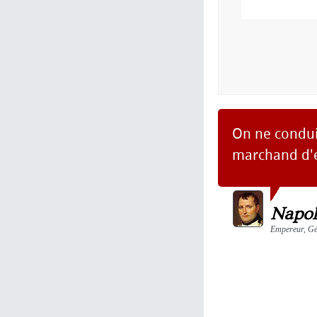
On ne conduit
marchand d'
Napol
Empereur, Gén