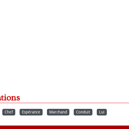
ations
Chef
Espérance
Marchand
Conduit
Lui