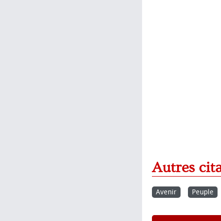
Autres cit
Avenir
Peuple