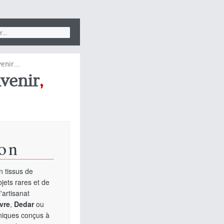
enir...
venir
,
on
 tissus de
jets rares et de
'artisanat
vre
,
Dedar
ou
uniques conçus à