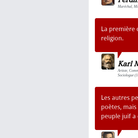
Maréchal, Mil
La première c
religion.
Karl 
Artiste, Commu
Sociologue (1
Les autres pe
poètes, mais 
peuple juif a 