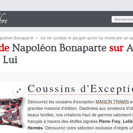
›
poléon Bonaparte
On ne conduit le peuple qu'en lui montrant un av
 de
Napoléon Bonaparte
sur
A
t
Lui
Coussins d'Excepti
Découvrez les coussins d'exception
MAISON TRAMIS
en
grandes maisons d'édition. Destinées aux amateurs d'ob
beaux textiles, nos créations haut de gamme valorisent l
français à travers des étoffes signées
Pierre Frey
,
Leliè
Hermès
. Découvrez notre sélection exclusive d'objets 