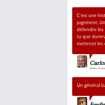
C'est une his
jugement. Un
défendre les 
tu que durer
mettront les 
Carlo
Artiste, écriv
Un général ba
Ferdi