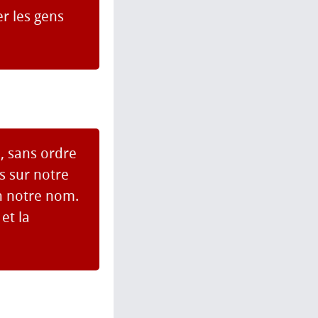
er les gens
, sans ordre
es sur notre
en notre nom.
et la