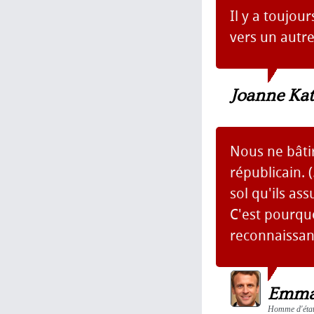
Il y a toujou
vers un autre
Joanne Ka
Nous ne bâti
républicain. (
sol qu'ils as
C'est pourquo
reconnaissan
Emma
Homme d'état,