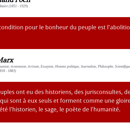
itaire (1851 - 1929)
ondition pour le bonheur du peuple est l'abolitio
Marx
niste, économiste, écrivain, Essayiste, Homme politique, Journaliste, Philosophe, Scientifique,
818 - 1883)
uples ont eu des historiens, des jurisconsultes, d
qui sont à eux seuls et forment comme une gloire 
été l'historien, le sage, le poète de l'humanité.