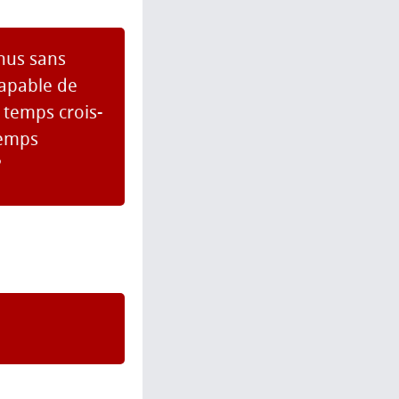
enus sans
capable de
 temps crois-
temps
?