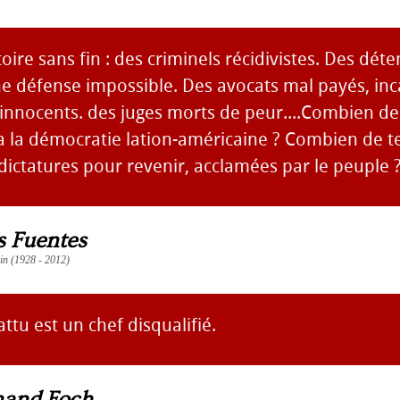
toire sans fin : des criminels récidivistes. Des dét
e défense impossible. Des avocats mal payés, in
innocents. des juges morts de peur....Combien de
a la démocratie lation-américaine ? Combien de 
dictatures pour revenir, acclamées par le peuple 
s Fuentes
ain (1928 - 2012)
ttu est un chef disqualifié.
nand Foch