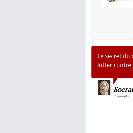
Le secret du
lutter contre
Socra
Philosophe