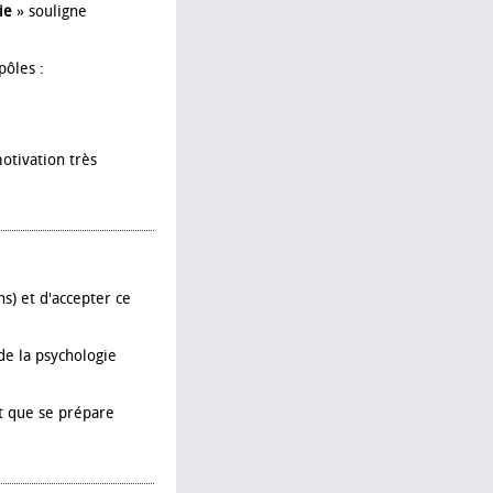
ie
» souligne
pôles :
otivation très
ns) et d'accepter ce
de la psychologie
t que se prépare