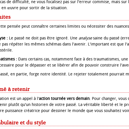
cas de difficulté, ne vous focalisez pas sur l'erreur commise, mais sur 
 en œuvre pour sortir de la situation.
mites
ette pensée peut connaître certaines limites ou nécessiter des nuances
yse :
Le passé ne doit pas être ignoré. Une
analyse
saine du passé (erre
e pas répéter les mêmes schémas dans l'avenir. L'important est que l
stérile.
atismes :
Dans certains cas, notamment face à des traumatismes, une "
cessaire pour le dépasser et se libérer afin de pouvoir construire l'ave
ssé, en partie, forge notre identité. Le rejeter totalement pourrait 
mé à retenir
ation est un appel à l'
action tournée vers demain
. Pour changer, vous
enir plutôt qu'un historien de votre passé. La véritable liberté et le p
otre puissance créatrice pour dessiner le monde que vous souhaitez vo
bulaire et du style