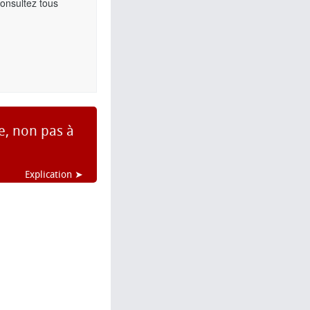
Consultez tous
e, non pas à
Explication ➤