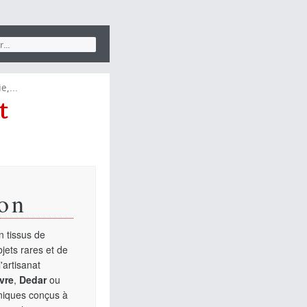
e,...
t
on
 tissus de
jets rares et de
'artisanat
vre
,
Dedar
ou
uniques conçus à