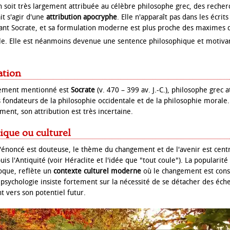
on soit très largement attribuée au célèbre philosophe grec, des reche
it s'agir d'une
attribution apocryphe
. Elle n'apparaît pas dans les écrit
nt Socrate, et sa formulation moderne est plus proche des maximes
le. Elle est néanmoins devenue une sentence philosophique et motivan
ation
llement mentionné est
Socrate
(v. 470 – 399 av. J.-C.), philosophe grec 
 fondateurs de la philosophie occidentale et de la philosophie mora
t, son attribution est très incertaine.
ique ou culturel
l'énoncé est douteuse, le thème du changement et de l'avenir est centr
is l'Antiquité (voir Héraclite et l'idée que "tout coule"). La popularité 
poque, reflète un
contexte culturel moderne
où le changement est const
a psychologie insiste fortement sur la nécessité de se détacher des éch
t vers son potentiel futur.