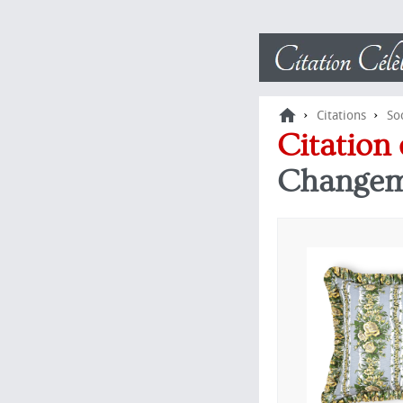
›
›
Citations
So
Citation
Changem