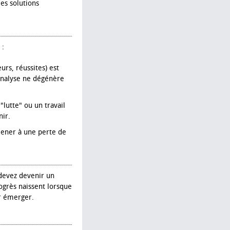
les solutions
 :
urs, réussites) est
'analyse ne dégénère
lutte" ou un travail
nir.
mener à une perte de
 devez devenir un
rogrès naissent lorsque
ir émerger.