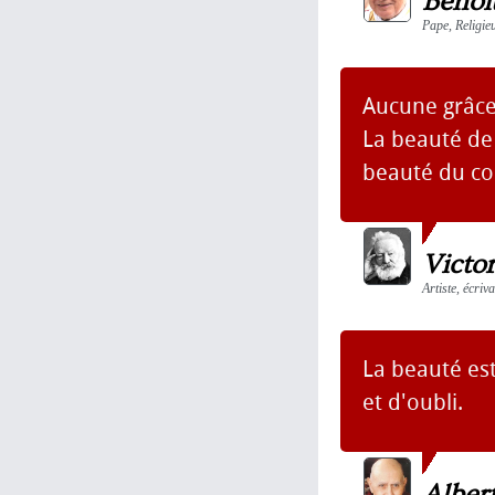
Benoî
Pape, Religie
Aucune grâce 
La beauté de
beauté du co
Victo
Artiste, écri
La beauté es
et d'oubli.
Alber