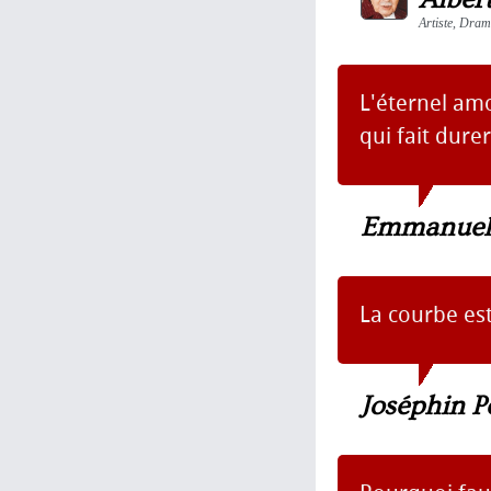
Artiste, Dram
L'éternel amo
qui fait durer
Emmanuell
La courbe est
Joséphin P