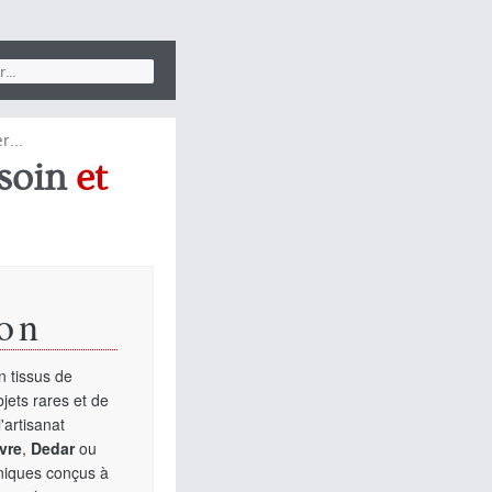
r...
soin
et
on
 tissus de
jets rares et de
'artisanat
vre
,
Dedar
ou
uniques conçus à