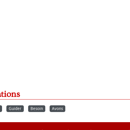
ations
Guider
Besoin
Avons