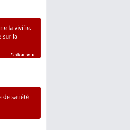
e la vivifie.
 sur la
Explication ➤
 de satiété