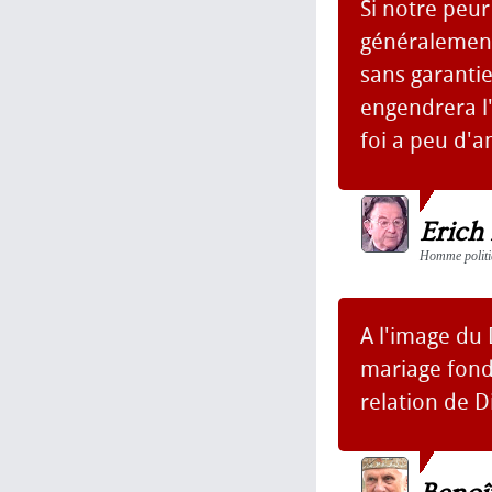
Si notre peur
généralement
sans garantie
engendrera l'
foi a peu d'
Erich
Homme politiq
A l'image du
mariage fondé
relation de 