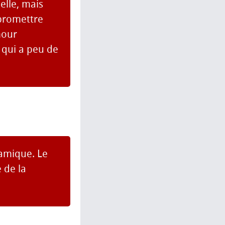
elle, mais
mpromettre
mour
 qui a peu de
amique. Le
 de la