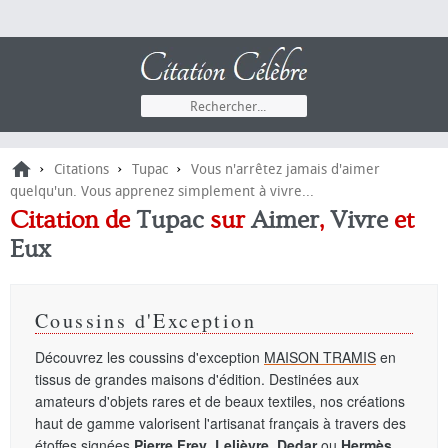
›
›
›
Citations
Tupac
Vous n'arrêtez jamais d'aimer
quelqu'un. Vous apprenez simplement à vivre...
Citation de
Tupac
sur
Aimer
,
Vivre
et
Eux
Coussins d'Exception
Découvrez les coussins d'exception
MAISON TRAMIS
en
tissus de grandes maisons d'édition. Destinées aux
amateurs d'objets rares et de beaux textiles, nos créations
haut de gamme valorisent l'artisanat français à travers des
étoffes signées
Pierre Frey
,
Lelièvre
,
Dedar
ou
Hermès
.