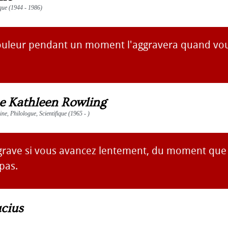
que (1944 - 1986)
ouleur pendant un moment l'aggravera quand vous
e Kathleen Rowling
aine, Philologue, Scientifique (1965 - )
 grave si vous avancez lentement, du moment que
pas.
cius