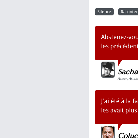
Silence
Raconter
Abstenez-vou
les précédent
Sacha
Acteur, Artist
J'ai été à la 
les avait plu
Coluc