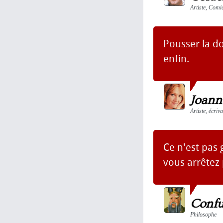
Artiste, Comi
Pousser la d
enfin.
Joann
Artiste, écriv
Ce n'est pas
vous arrêtez 
Confu
Philosophe