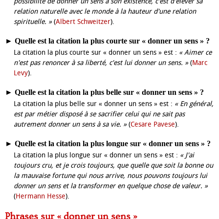
possibilité de donner un sens à son existence, c'est d'élever sa
relation naturelle avec le monde à la hauteur d'une relation
spirituelle. »
(
Albert Schweitzer
).
►
Quelle est la citation la plus courte sur « donner un sens » ?
La citation la plus courte sur « donner un sens » est :
« Aimer ce
n'est pas renoncer à sa liberté, c'est lui donner un sens. »
(
Marc
Levy
).
►
Quelle est la citation la plus belle sur « donner un sens » ?
La citation la plus belle sur « donner un sens » est :
« En général,
est par métier disposé à se sacrifier celui qui ne sait pas
autrement donner un sens à sa vie. »
(
Cesare Pavese
).
►
Quelle est la citation la plus longue sur « donner un sens » ?
La citation la plus longue sur « donner un sens » est :
« J'ai
toujours cru, et je crois toujours, que quelle que soit la bonne ou
la mauvaise fortune qui nous arrive, nous pouvons toujours lui
donner un sens et la transformer en quelque chose de valeur. »
(
Hermann Hesse
).
Phrases sur « donner un sens »