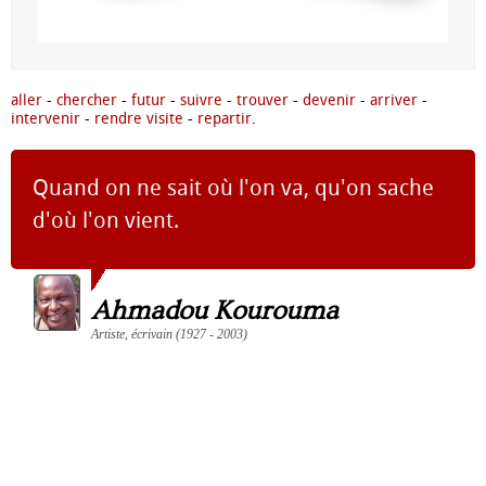
aller
-
chercher
-
futur
-
suivre
-
trouver
-
devenir
-
arriver
-
intervenir
-
rendre visite
-
repartir
.
Quand on ne sait où l'on va, qu'on sache
d'où l'on vient.
Ahmadou Kourouma
Artiste, écrivain (1927 - 2003)