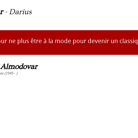
r
-
Darius
our ne plus être à la mode pour devenir un classi
 Almodovar
ste (1949 - )