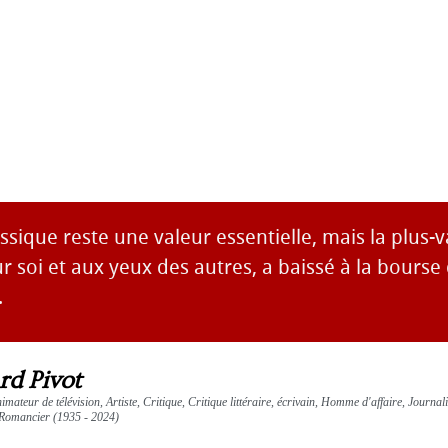
assique reste une valeur essentielle, mais la plus-
ur soi et aux yeux des autres, a baissé à la bourse
.
rd Pivot
mateur de télévision, Artiste, Critique, Critique littéraire, écrivain, Homme d'affaire, Journa
, Romancier (1935 - 2024)