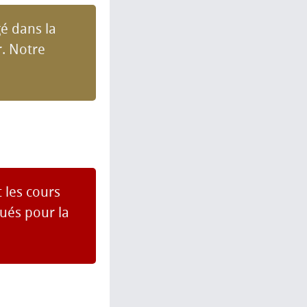
gé dans la
r. Notre
 les cours
ués pour la