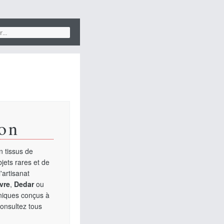
on
 tissus de
jets rares et de
'artisanat
vre
,
Dedar
ou
uniques conçus à
Consultez tous