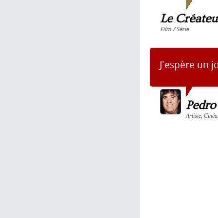
Le Créateu
Film / Série
J'espère un j
Pedro
Artiste, Cinéa