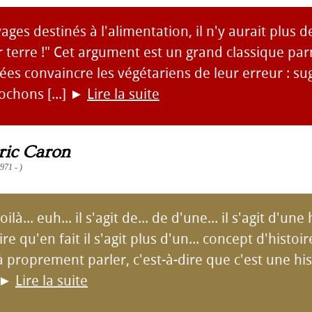
vages destinés à l'alimentation, il n'y aurait plus d
 terre !" Cet argument est un grand classique par
es convaincre les végétariens de leur erreur : s
ochons [...]
►
Lire la suite
ic Caron
971 - )
oilà... euh... il s'agit de... de d'une... il s'agit d'une 
ire qu'en fait il s'agit plus d'un... concept d'histoi
à proprement parler, c'est-à-dire que c'est une his
►
Lire la suite