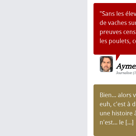
"Sans les éle
de vaches sur
preuves censé
les poulets, c
Aymer
Journaliste (1
Bien... alors v
euh, c'est à d
une histoire 
n'est... le [...]