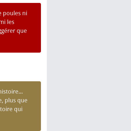
e poules ni
mi les
uggérer que
histoire...
re, plus que
toire qui