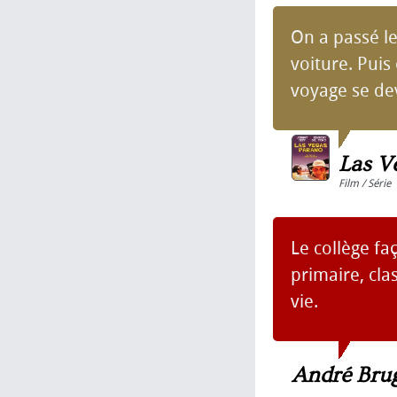
On a passé le
voiture. Puis
voyage se deva
Las V
Film / Série
Le collège fa
primaire, cl
vie.
André Bru