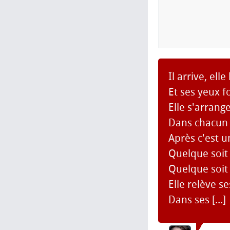
Il arrive, elle
Et ses yeux f
Elle s'arrang
Dans chacun 
Après c'est u
Quelque soit
Quelque soit
Elle relève s
Dans ses [...]