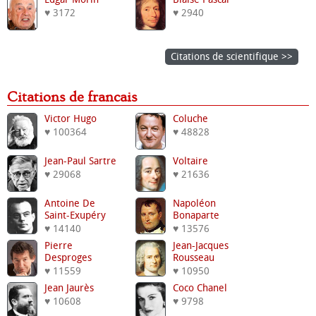
♥ 3172
♥ 2940
Citations de scientifique >>
Citations de francais
Victor Hugo
Coluche
♥ 100364
♥ 48828
Jean-Paul Sartre
Voltaire
♥ 29068
♥ 21636
Antoine De
Napoléon
Saint-Exupéry
Bonaparte
♥ 14140
♥ 13576
Pierre
Jean-Jacques
Desproges
Rousseau
♥ 11559
♥ 10950
Jean Jaurès
Coco Chanel
♥ 10608
♥ 9798