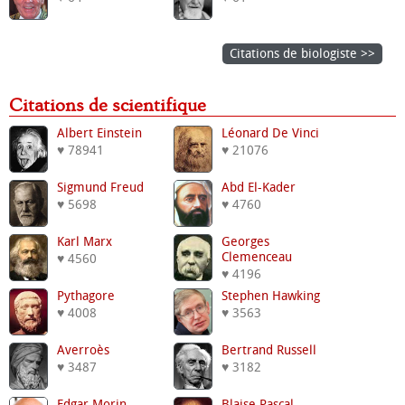
Citations de biologiste >>
Citations de scientifique
Albert Einstein
Léonard De Vinci
♥ 78941
♥ 21076
Sigmund Freud
Abd El-Kader
♥ 5698
♥ 4760
Karl Marx
Georges
Clemenceau
♥ 4560
♥ 4196
Pythagore
Stephen Hawking
♥ 4008
♥ 3563
Averroès
Bertrand Russell
♥ 3487
♥ 3182
Edgar Morin
Blaise Pascal