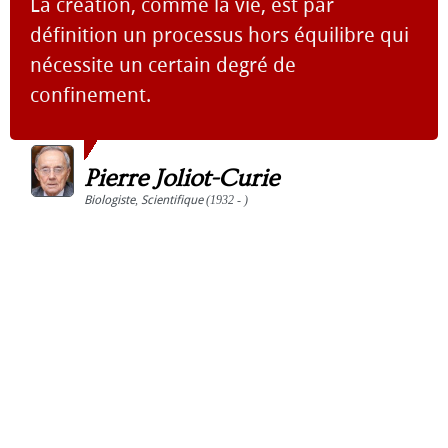
La création, comme la vie, est par
définition un processus hors équilibre qui
nécessite un certain degré de
confinement.
Pierre Joliot-Curie
Biologiste
,
Scientifique
(1932 - )