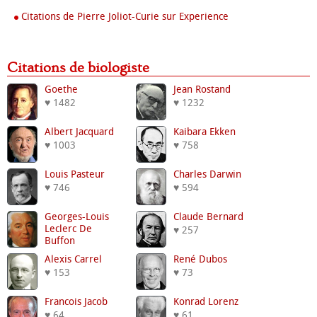
Citations de Pierre Joliot-Curie sur Experience
Citations de biologiste
Goethe
Jean Rostand
♥ 1482
♥ 1232
Albert Jacquard
Kaibara Ekken
♥ 1003
♥ 758
Louis Pasteur
Charles Darwin
♥ 746
♥ 594
Georges-Louis
Claude Bernard
Leclerc De
♥ 257
Buffon
♥ 376
Alexis Carrel
René Dubos
♥ 153
♥ 73
Francois Jacob
Konrad Lorenz
♥ 64
♥ 61