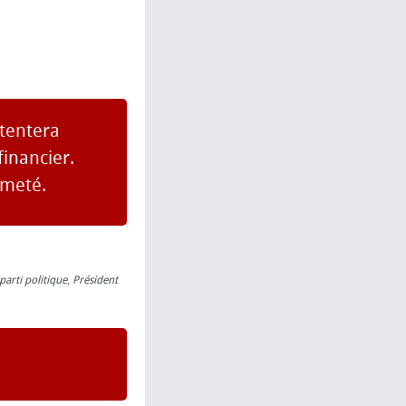
 tentera
inancier.
rmeté.
parti politique
,
Président