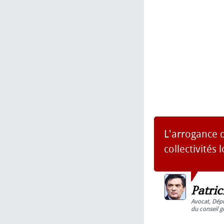
L'arrogance d
collectivités 
Patri
Avocat
,
Dép
du conseil g