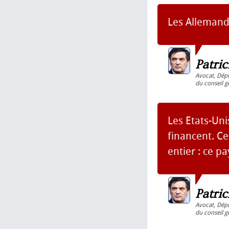
Les Allemands
Patri
Avocat
,
Dép
du conseil g
Les Etats-Uni
financent. Ce
entier : ce pa
Patri
Avocat
,
Dép
du conseil g