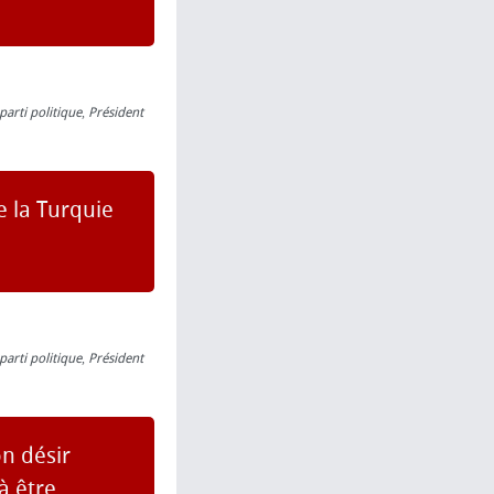
parti politique
,
Président
e la Turquie
parti politique
,
Président
n désir
à être