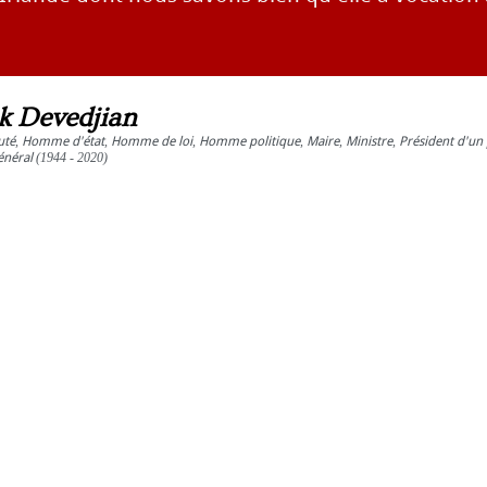
ck Devedjian
uté
,
Homme d'état
,
Homme de loi
,
Homme politique
,
Maire
,
Ministre
,
Président d'un 
énéral
(1944 - 2020)