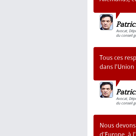
Patri
Avocat
,
Dép
du conseil g
Tous ces resp
dans l'Union 
Patri
Avocat
,
Dép
du conseil g
Nous devons 
d'Europe, à l