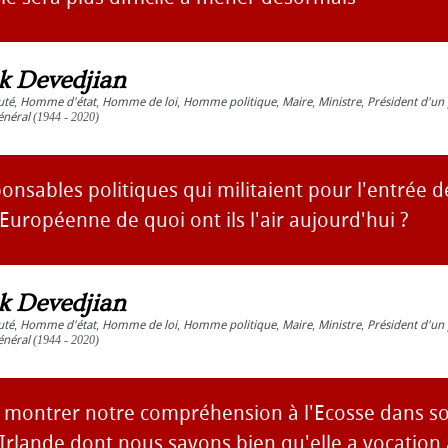
ck Devedjian
uté
,
Homme d'état
,
Homme de loi
,
Homme politique
,
Maire
,
Ministre
,
Président d'un 
énéral
(1944 - 2020)
onsables politiques qui militaient pour l'entrée d
Européenne de quoi ont ils l'air aujourd'hui ?
ck Devedjian
uté
,
Homme d'état
,
Homme de loi
,
Homme politique
,
Maire
,
Ministre
,
Président d'un 
énéral
(1944 - 2020)
montrer notre compréhension à l'Ecosse dans so
'Irlande dont nous savons bien qu'elle a vocation 