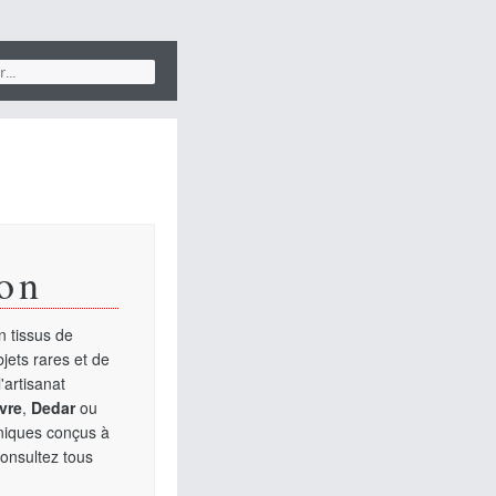
on
 tissus de
jets rares et de
'artisanat
vre
,
Dedar
ou
uniques conçus à
Consultez tous