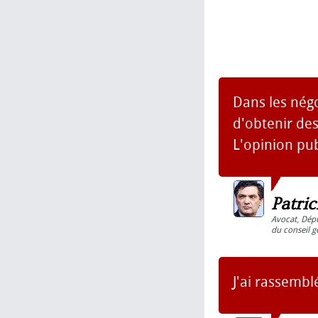
Dans les négo
d'obtenir de
L'opinion pu
Patri
Avocat
,
Dép
du conseil g
J'ai rassembl