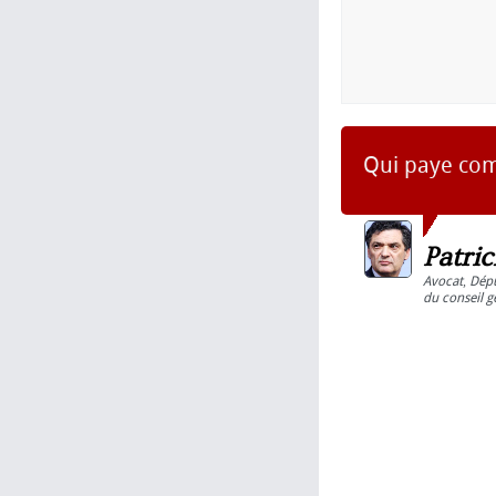
Qui paye co
Patri
Avocat
,
Dép
du conseil g