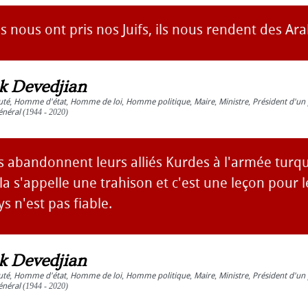
 nous ont pris nos Juifs, ils nous rendent des Ara
ck Devedjian
uté
,
Homme d'état
,
Homme de loi
,
Homme politique
,
Maire
,
Ministre
,
Président d'un 
énéral
(1944 - 2020)
s abandonnent leurs alliés Kurdes à l'armée turqu
la s'appelle une trahison et c'est une leçon pour
ys n'est pas fiable.
ck Devedjian
uté
,
Homme d'état
,
Homme de loi
,
Homme politique
,
Maire
,
Ministre
,
Président d'un 
énéral
(1944 - 2020)