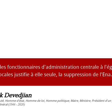
es fonctionnaires d'administration centrale à l'é
locales justifie à elle seule, la suppression de l'Ena.
ck Devedjian
uté
,
Homme d'état
,
Homme de loi
,
Homme politique
,
Maire
,
Ministre
,
Président d'un 
énéral
(1944 - 2020)