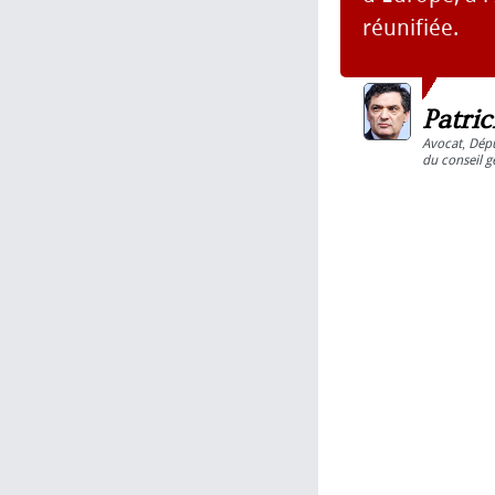
réunifiée.
Patri
Avocat
,
Dép
du conseil g