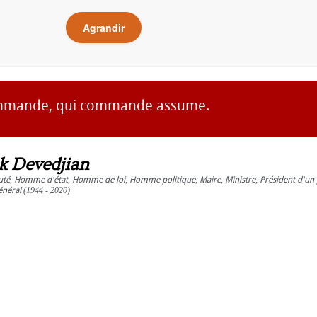
Agrandir
mmande, qui commande assume.
ck Devedjian
uté
,
Homme d'état
,
Homme de loi
,
Homme politique
,
Maire
,
Ministre
,
Président d'un 
énéral
(1944 - 2020)