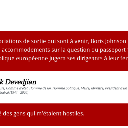
ciations de sortie qui sont à venir, Boris Johnson
s accommodements sur la question du passeport f
blique européenne jugera ses dirigeants à leur fe
ck Devedjian
uté
,
Homme d'état
,
Homme de loi
,
Homme politique
,
Maire
,
Ministre
,
Président d'un 
énéral
(1944 - 2020)
é des gens qui m'étaient hostiles.