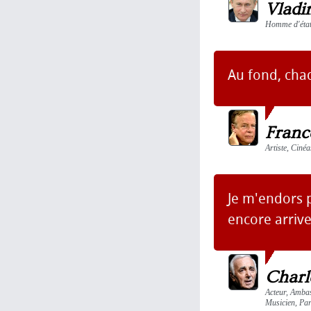
Vladi
Homme d'état,
Au fond, cha
Franco
Artiste, Ciné
Je m'endors 
encore arrive
Charl
Acteur, Ambas
Musicien, Par