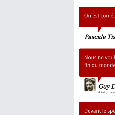
On est comédi
Pascale Ti
Nous ne voulo
fin du monde
Guy D
Artiste, Cinéa
Devant le spe