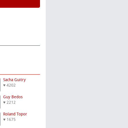
Sacha Guitry
♥ 4202
Guy Bedos
♥ 2212
Roland Topor
♥ 1675