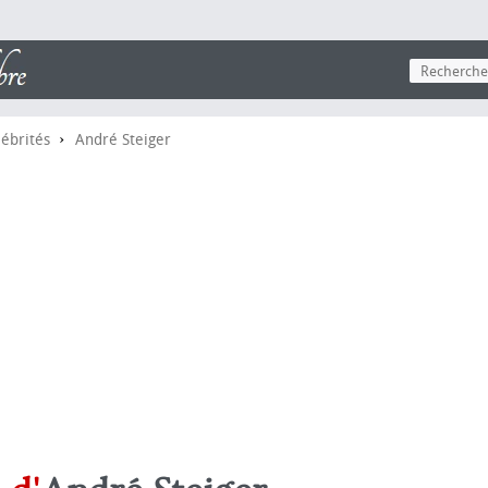
›
lébrités
André Steiger