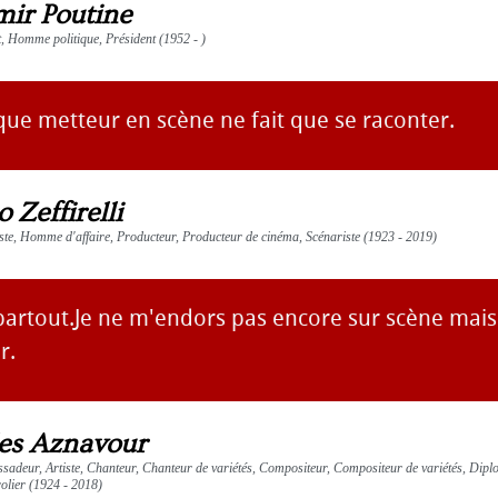
mir Poutine
 Homme politique, Président (1952 - )
que metteur en scène ne fait que se raconter.
 Zeffirelli
aste, Homme d'affaire, Producteur, Producteur de cinéma, Scénariste (1923 - 2019)
partout.Je ne m'endors pas encore sur scène mais
r.
es Aznavour
sadeur, Artiste, Chanteur, Chanteur de variétés, Compositeur, Compositeur de variétés, Dip
olier (1924 - 2018)