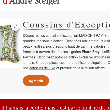
 d'
André Steiger
Coussins d'Excepti
Découvrez les coussins d'exception
MAISON TRAMIS
en
grandes maisons d'édition. Destinées aux amateurs d'ob
beaux textiles, nos créations haut de gamme valorisent l
français à travers des étoffes signées
Pierre Frey
,
Leliè
Hermès
. Découvrez notre sélection exclusive d'objets 
la main. Chaque pièce raconte une histoire singulière. 
nos
coussins de luxe
et profitez de la livraison offerte.
Agrandir
dit jamais la vérité, mais c'est parce qu'il ne dit p