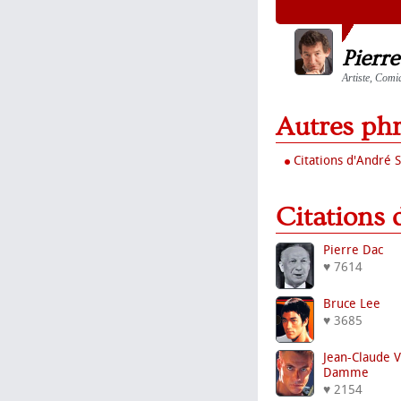
Pierr
Artiste, Comi
Autres ph
Citations d'André 
Citations
Pierre Dac
♥ 7614
Bruce Lee
♥ 3685
Jean-Claude 
Damme
♥ 2154