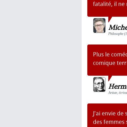
fatalité, il ne
Miche
Philosophe (1
Plus le coméd
comique terri
Herm
Artiste, écri
J'ai envie de
des femmes su