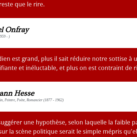
 reste que le rire.
l Onfray
959 - )
ien est grand, plus il sait réduire notre sottise à
fiante et inéluctable, et plus on est contraint de r
ann Hesse
vain, Peintre, Poète, Romancier (1877 - 1962)
 suggérer une hypothèse, selon laquelle la faible p
r la scène politique serait le simple mépris qu'el