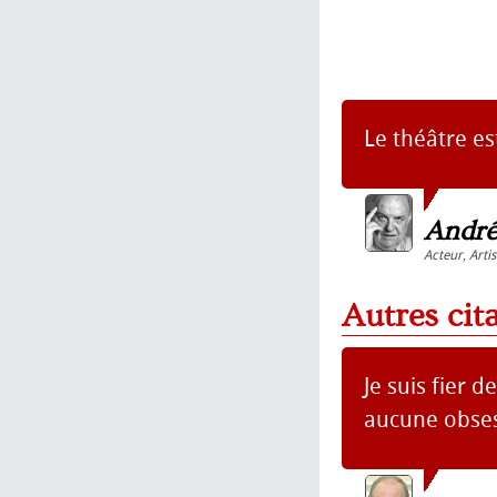
Le théâtre es
André
Acteur
,
Artis
Autres cit
Je suis fier 
aucune obses