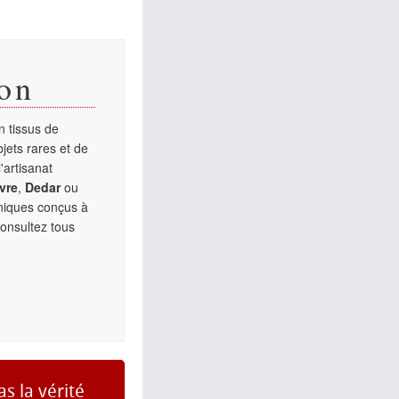
on
 tissus de
jets rares et de
'artisanat
vre
,
Dedar
ou
uniques conçus à
Consultez tous
as la vérité