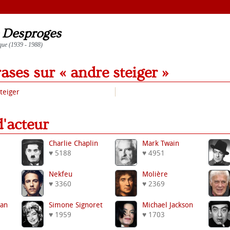
e Desproges
que (1939 - 1988)
rases sur « andre steiger »
Steiger
 d'acteur
Charlie Chaplin
Mark Twain
♥ 5188
♥ 4951
Nekfeu
Molière
♥ 3360
♥ 2369
Van
Simone Signoret
Michael Jackson
♥ 1959
♥ 1703