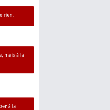
e rien.
, mais à la
per à la