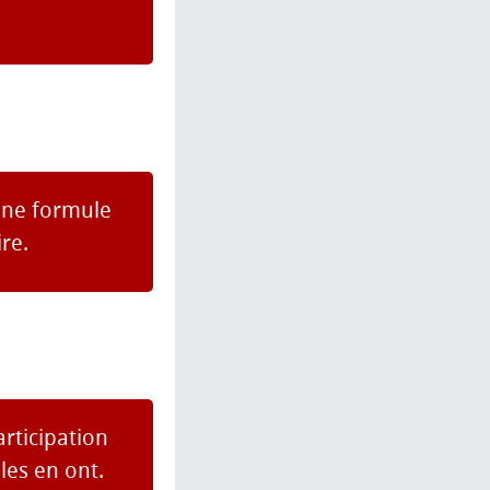
 une formule
ire.
articipation
les en ont.