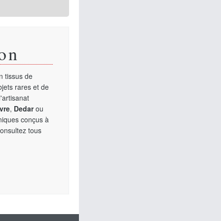
on
 tissus de
jets rares et de
'artisanat
vre
,
Dedar
ou
uniques conçus à
Consultez tous