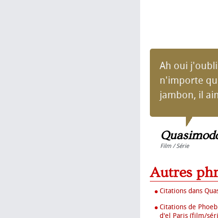
Ah oui j'oubli
n'importe que
jambon, il ai
Quasimodo 
Film / Série
Autres ph
Citations dans Quas
Citations de Phoeb
d'el Paris (film/sér