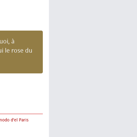
uoi, à
i le rose du
modo d'el Paris