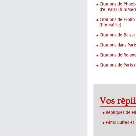
Citations de Phoeb
d'el Paris (film/sér
Citations de Froll
(film/série)
Citations de Balzac
Citations dans Paris
Citations de Roland
Citations de Paris 
Vos répl
Répliques de Fi
Films Cultes et 