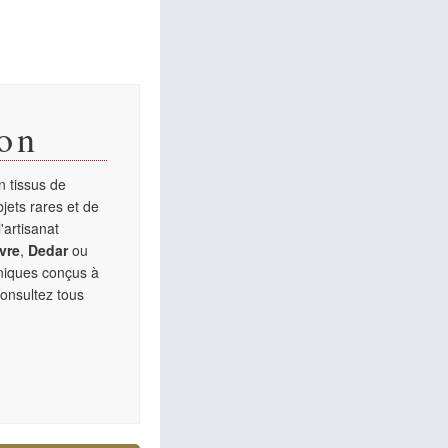
on
 tissus de
jets rares et de
'artisanat
vre
,
Dedar
ou
uniques conçus à
Consultez tous