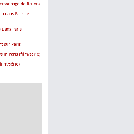
personnage de fiction)
u dans Paris je
s Dans Paris
t sur Paris
 in Paris (film/série)
film/série)
s