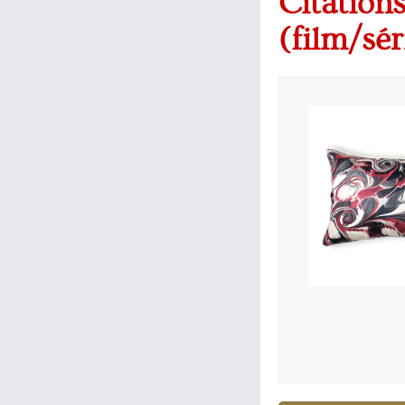
Citatio
(film/sér