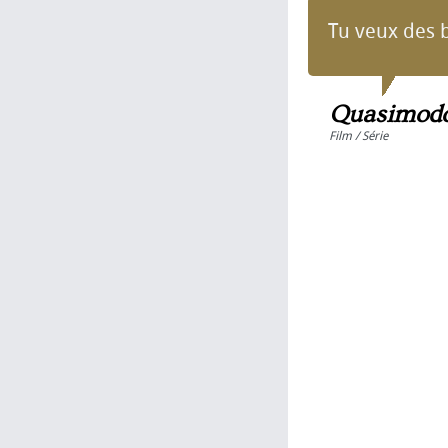
Tu veux des b
Quasimodo 
Film / Série