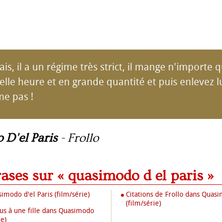
ais, il a un régime très strict, il mange n'importe q
lle heure et en grande quantité et puis enlevez lu
me pas !
D'el Paris
-
Frollo
rases sur « quasimodo d el paris »
imodo d'el Paris (film/série)
Citations de Frollo dans Quasi
(film/série)
us à une fille dans Quasimodo
ie)