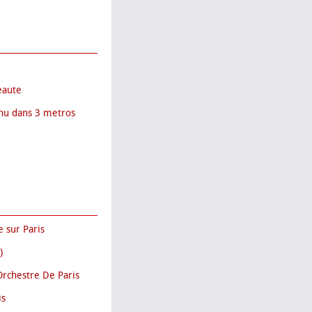
eaute
nnu dans 3 metros
e sur Paris
)
'Orchestre De Paris
is