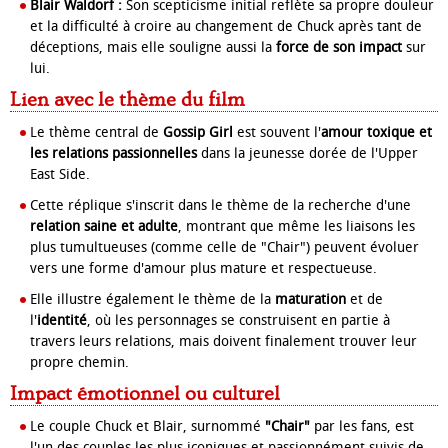
Blair Waldorf :
Son scepticisme initial reflète sa propre douleur
et la difficulté à croire au changement de Chuck après tant de
déceptions, mais elle souligne aussi la
force de son impact
sur
lui.
Lien avec le thème du film
Le thème central de
Gossip Girl
est souvent l'
amour toxique et
les relations passionnelles
dans la jeunesse dorée de l'Upper
East Side.
Cette réplique s'inscrit dans le thème de la recherche d'une
relation saine et adulte
, montrant que même les liaisons les
plus tumultueuses (comme celle de "Chair") peuvent évoluer
vers une forme d'amour plus mature et respectueuse.
Elle illustre également le thème de la
maturation
et de
l'
identité
, où les personnages se construisent en partie à
travers leurs relations, mais doivent finalement trouver leur
propre chemin.
Impact émotionnel ou culturel
Le couple Chuck et Blair, surnommé
"Chair"
par les fans, est
l'un des couples les plus iconiques et passionnément suivis de