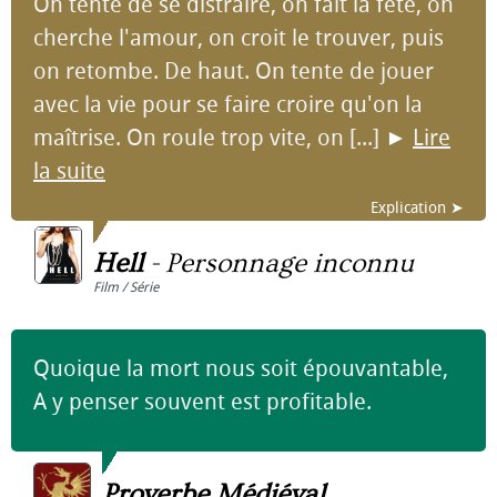
On tente de se distraire, on fait la fête, on
cherche l'amour, on croit le trouver, puis
on retombe. De haut. On tente de jouer
avec la vie pour se faire croire qu'on la
maîtrise. On roule trop vite, on [...]
►
Lire
la suite
Explication ➤
Hell
-
Personnage inconnu
Film / Série
Quoique la mort nous soit épouvantable,
A y penser souvent est profitable.
Proverbe Médiéval