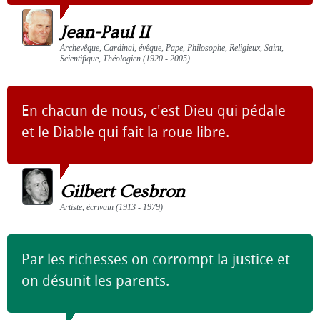
Jean-Paul II
Archevêque, Cardinal, évêque, Pape, Philosophe, Religieux, Saint,
Scientifique, Théologien (1920 - 2005)
En chacun de nous, c'est Dieu qui pédale
et le Diable qui fait la roue libre.
Gilbert Cesbron
Artiste, écrivain (1913 - 1979)
Par les richesses on corrompt la justice et
on désunit les parents.