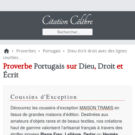
›
›
›
Proverbes
Portugais
Dieu écrit droit avec des lignes
courbes....
Proverbe
Portugais
sur
Dieu
,
Droit
et
Écrit
Coussins d'Exception
Découvrez les coussins d'exception
MAISON TRAMIS
en
tissus de grandes maisons d'édition. Destinées aux
amateurs d'objets rares et de beaux textiles, nos créations
haut de gamme valorisent l'artisanat français à travers des
étoffes signées
Pierre Frey
,
Lelièvre
,
Dedar
ou
Hermès
.