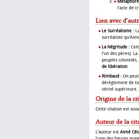
Métaphore 
l'acte de 
Lien avec d’aut
Le Surréalisme :
La
surréaliste qu'Aimé
La Négritude :
Cett
l'un des pères). L
peuples colonisés,
de libération
.
Rimbaud :
On peut 
dérèglement de tou
vérité supérieure.
Origine de la ci
Cette citation est sou
Auteur de la cit
L'auteur est
Aimé Cés
l'une des figures maj