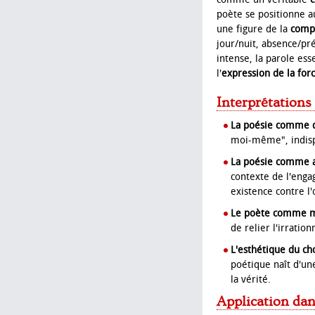
poète se positionne a
une figure de la
comp
jour/nuit, absence/pr
intense, la parole ess
l'
expression de la for
Interprétations
La poésie comme qu
moi-même", indisp
La poésie comme ac
contexte de l'enga
existence contre l
Le poète comme m
de relier l'irration
L'esthétique du cho
poétique naît d'un
la vérité.
Application dan