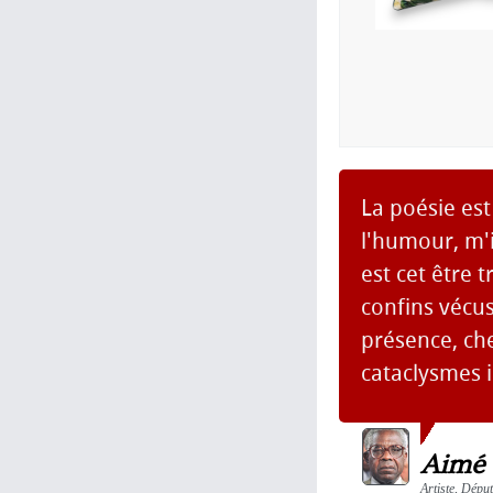
La poésie est
l'humour, m'
est cet être 
confins vécus
présence, ch
cataclysmes i
Aimé 
Artiste, Dépu