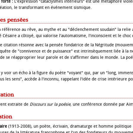
forte :
L'expression "cataclysmes intérieurs" est une métaphore viole
création, le transformant en événement sismique.
res pensées
 référence au rêve, au mythe et au "déclenchement soudain" la reli
 Césaire a côtoyé, qui valorise l'automatisme, l'inconscient et le choc
e citation résonne avec la pensée fondatrice de la Négritude (mouvem
a quête de "connivence et de puissance" est intrinsèquement liée à la n
 de se réapproprier leur parole et de s'affirmer dans le monde. La po
y voir un écho à la figure du poète "voyant" qui, par un "long, immen
s les sens", accède à l'inconnu, rappelant l'idée de crise intérieure p
tation
vent extraite de
Discours sur la poésie
, une conférence donnée par Aim
ation
aire
(1913-2008), un poète, écrivain, dramaturge et homme politique m
eures de la littérature francophone et l'un des fondateurs du mouveme