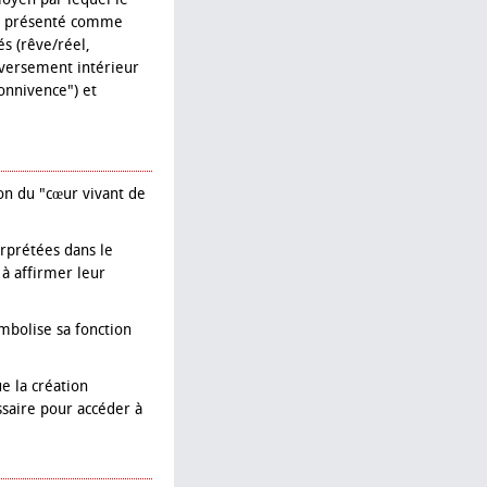
est présenté comme
és (rêve/réel,
eversement intérieur
onnivence") et
n du "cœur vivant de
erprétées dans le
 à affirmer leur
ymbolise sa fonction
e la création
ssaire pour accéder à