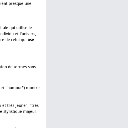
vient presque une
tale qui utilise le
individu et l'univers,
ure de celui qui
ose
tion de termes sans
r et l'humour") montre
 et très jeune", "très
é stylistique majeur.