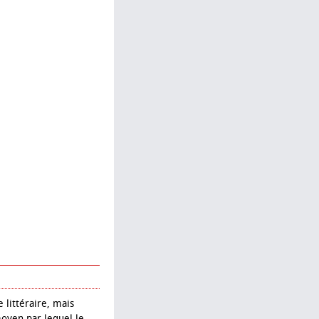
 littéraire, mais
moyen par lequel le