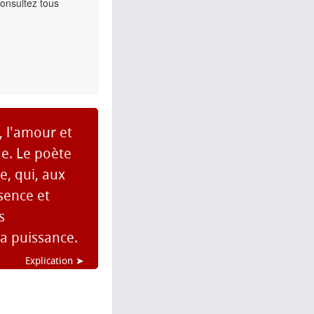
Consultez tous
, l'amour et
e. Le poète
e, qui, aux
bsence et
s
la puissance.
Explication ➤