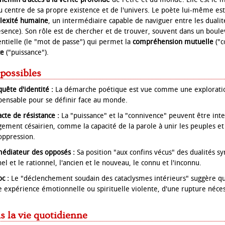
u centre de sa propre existence et de l'univers. Le poète lui-même 
lexité humaine
, un intermédiaire capable de naviguer entre les dualit
ésence). Son rôle est de chercher et de trouver, souvent dans un boul
entielle (le "mot de passe") qui permet la
compréhension mutuelle
("c
ce
("puissance").
 possibles
ête d'identité :
La démarche poétique est vue comme une exploratio
ensable pour se définir face au monde.
te de résistance :
La "puissance" et la "connivence" peuvent être int
gement césairien, comme la capacité de la parole à unir les peuples et
'oppression.
édiateur des opposés :
Sa position "aux confins vécus" des dualités s
nel et le rationnel, l'ancien et le nouveau, le connu et l'inconnu.
c :
Le "déclenchement soudain des cataclysmes intérieurs" suggère qu
e expérience émotionnelle ou spirituelle violente, d'une rupture néce
s la vie quotidienne