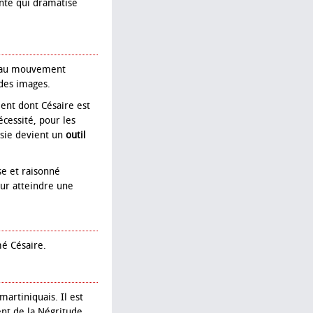
nte qui dramatise
e au mouvement
 des images.
ent dont Césaire est
écessité, pour les
ésie devient un
outil
se et raisonné
our atteindre une
é Césaire.
artiniquais. Il est
nt de la Négritude,