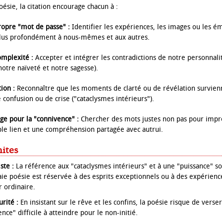
ésie, la citation encourage chacun à :
ropre "mot de passe" :
Identifier les expériences, les images ou les é
plus profondément à nous-mêmes et aux autres.
omplexité :
Accepter et intégrer les contradictions de notre personnali
notre naïveté et notre sagesse).
tion :
Reconnaître que les moments de clarté ou de révélation survien
 confusion ou de crise ("cataclysmes intérieurs").
age pour la "connivence" :
Chercher des mots justes non pas pour impr
ble lien et une compréhension partagée avec autrui.
mites
ste :
La référence aux "cataclysmes intérieurs" et à une "puissance" s
aie poésie est réservée à des esprits exceptionnels ou à des expérien
r ordinaire.
urité :
En insistant sur le rêve et les confins, la poésie risque de vers
nce" difficile à atteindre pour le non-initié.