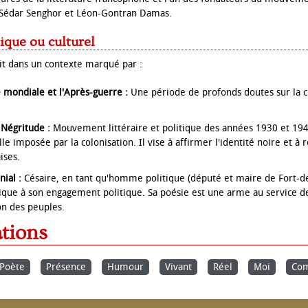
 Sédar Senghor et Léon-Gontran Damas.
ique ou culturel
rit dans un contexte marqué par :
mondiale et l'Après-guerre :
Une période de profonds doutes sur la ci
Négritude :
Mouvement littéraire et politique des années 1930 et 194
lle imposée par la colonisation. Il vise à affirmer l'identité noire et à r
aises.
ial :
Césaire, en tant qu'homme politique (député et maire de Fort-de
ique à son engagement politique. Sa poésie est une arme au service d
on des peuples.
ations
Poète
Présence
Humour
Vivant
Réel
Moi
Com