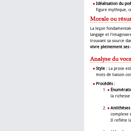
Idéalisation du poè
figure mythique, ce
Morale ou résu
La leçon fondamentale
langage et l'imaginai
trouvant sa source da
vivre pleinement ses 
Analyse du voca
Style :
La prose es
mots de liaison co
Procédés :
Énumératio
la richesse
Antithèses
complexe et
Il reflète 