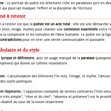
te :
Le portrait du poète est tellement riche en paradoxes qu'il en de
 qui pourrait masquer l'effort et la discipline de l'écriture.
mé à retenir
 à retenir est que la
poésie est un acte total
: elle est une démarche vi
re (mot, image, mythe) pour réaliser une
connexion essentielle
entre l'
ns la complexité et les tumultes de l'âme humaine. Le poète est la fig
contradictions
pour en tirer une vérité communicable et puissante.
bulaire et du style
t
lyrique et définitoire
, avec un usage marqué de la
parataxe
(juxtaposi
mplexes) qui donne un rythme incantatoire.
ns :
L'accumulation des éléments ("le mot, l'image, le mythe, l'amou
 des outils poétiques.
 et Oxymores :
L'opposition constante de termes contraires ("très vieux
 très simple", "rêve et du réel", "absence et présence") est le procéd
la dualité au cœur de la vision césairienne.