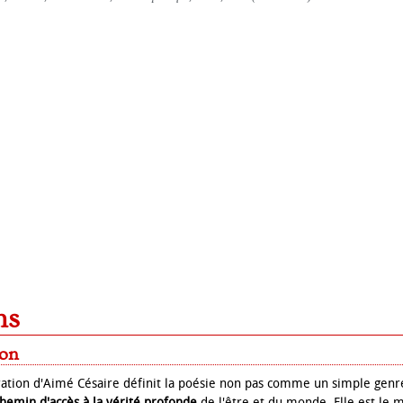
ns
ion
ration d'Aimé Césaire définit la poésie non pas comme un simple genre
hemin d'accès à la vérité profonde
de l'être et du monde. Elle est le 