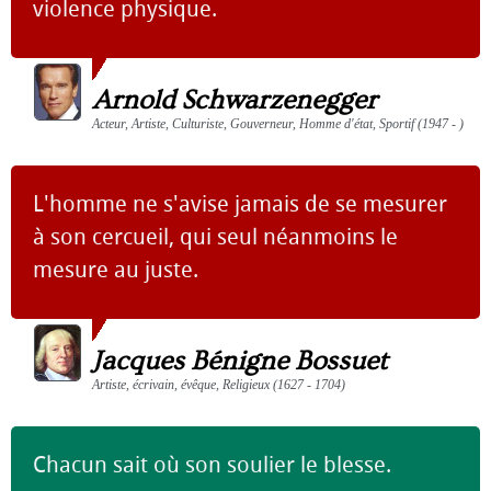
violence physique.
Arnold Schwarzenegger
Acteur, Artiste, Culturiste, Gouverneur, Homme d'état, Sportif (1947 - )
L'homme ne s'avise jamais de se mesurer
à son cercueil, qui seul néanmoins le
mesure au juste.
Jacques Bénigne Bossuet
Artiste, écrivain, évêque, Religieux (1627 - 1704)
Chacun sait où son soulier le blesse.