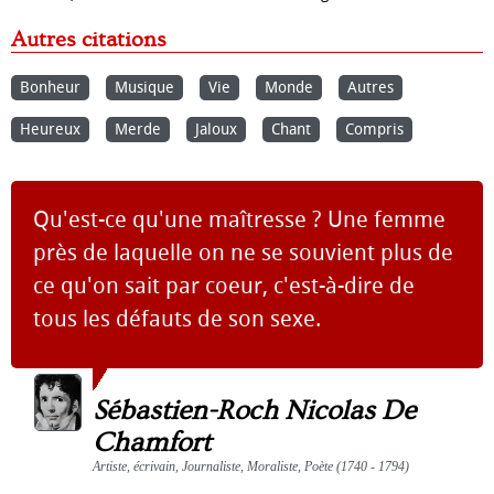
Autres citations
Bonheur
Musique
Vie
Monde
Autres
Heureux
Merde
Jaloux
Chant
Compris
Qu'est-ce qu'une maîtresse ? Une femme
près de laquelle on ne se souvient plus de
ce qu'on sait par coeur, c'est-à-dire de
tous les défauts de son sexe.
Sébastien-Roch Nicolas De
Chamfort
Artiste, écrivain, Journaliste, Moraliste, Poète (1740 - 1794)