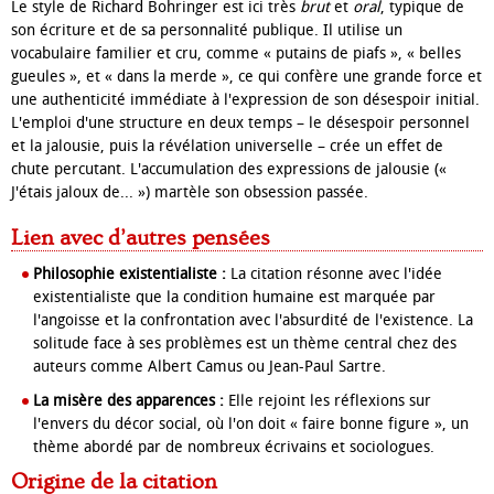
Le style de Richard Bohringer est ici très
brut
et
oral
, typique de
son écriture et de sa personnalité publique. Il utilise un
vocabulaire familier et cru, comme « putains de piafs », « belles
gueules », et « dans la merde », ce qui confère une grande force et
une authenticité immédiate à l'expression de son désespoir initial.
L'emploi d'une structure en deux temps – le désespoir personnel
et la jalousie, puis la révélation universelle – crée un effet de
chute percutant. L'accumulation des expressions de jalousie («
J'étais jaloux de... ») martèle son obsession passée.
Lien avec d’autres pensées
Philosophie existentialiste :
La citation résonne avec l'idée
existentialiste que la condition humaine est marquée par
l'angoisse et la confrontation avec l'absurdité de l'existence. La
solitude face à ses problèmes est un thème central chez des
auteurs comme Albert Camus ou Jean-Paul Sartre.
La misère des apparences :
Elle rejoint les réflexions sur
l'envers du décor social, où l'on doit « faire bonne figure », un
thème abordé par de nombreux écrivains et sociologues.
Origine de la citation