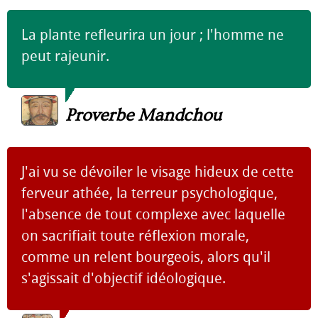
La plante refleurira un jour ; l'homme ne
peut rajeunir.
Proverbe Mandchou
J'ai vu se dévoiler le visage hideux de cette
ferveur athée, la terreur psychologique,
l'absence de tout complexe avec laquelle
on sacrifiait toute réflexion morale,
comme un relent bourgeois, alors qu'il
s'agissait d'objectif idéologique.