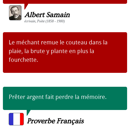
Albert Samain
écrivain, Poète (1858 - 1900)
Le méchant remue le couteau dans la
plaie, la brute y plante en plus la
fourchette.
Prêter argent fait perdre la mémoire.
Proverbe Français