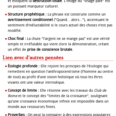
et évoquent la
destruction totale
. L'image du "visage pâle" est
un puissant marqueur culturel.
Structure prophétique :
La phrase est construite comme un
avertissement conditionnel
("Quand... alors..."), accentuant le
sentiment d'inéluctabilité si le cours actuel des choses n'est pas
modifié.
Choc final :
La chute "l'argent ne se mange pas" est une vérité
simple et irréfutable qui vient clore la démonstration, créant
un effet de
prise de conscience brutale
.
Lien avec d’autres pensées
Écologie profonde :
Elle rejoint les principes de l'écologie qui
remettent en question l'anthropocentrisme (l'homme au centre
de tout) au profit d'une vision holistique où tous les êtres
vivants ont une valeur intrinsèque.
Concept de limite :
Elle résonne avec les travaux du
Club de
Rome
et le concept des "limites de la croissance", soulignant
qu'une croissance économique infinie est impossible dans un
monde aux ressources finies.
Proverbes :
On peut la comparer à des expressions populaires