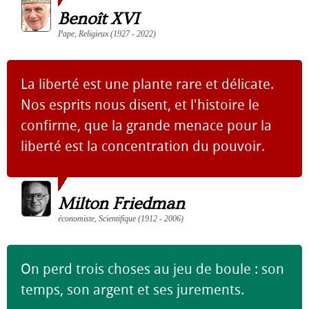
Benoît XVI
Pape, Religieux (1927 - 2022)
La liberté est une plante rare et délicate.
Nos esprits nous disent, et l'histoire le
confirme, que la grande menace pour la
liberté est la concentration du pouvoir.
Milton Friedman
économiste, Scientifique (1912 - 2006)
On perd trois choses au jeu de boule : son
temps, son argent et ses jurements.