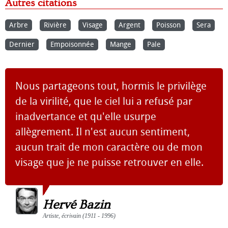
Autres citations
Arbre
Rivière
Visage
Argent
Poisson
Sera
Dernier
Empoisonnée
Mange
Pale
Nous partageons tout, hormis le privilège
de la virilité, que le ciel lui a refusé par
inadvertance et qu'elle usurpe
allègrement. Il n'est aucun sentiment,
aucun trait de mon caractère ou de mon
visage que je ne puisse retrouver en elle.
Hervé Bazin
Artiste, écrivain (1911 - 1996)