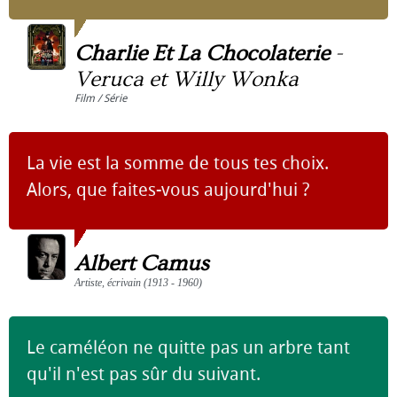
Charlie Et La Chocolaterie
-
Veruca et Willy Wonka
Film / Série
La vie est la somme de tous tes choix.
Alors, que faites-vous aujourd'hui ?
Albert Camus
Artiste, écrivain (1913 - 1960)
Le caméléon ne quitte pas un arbre tant
qu'il n'est pas sûr du suivant.