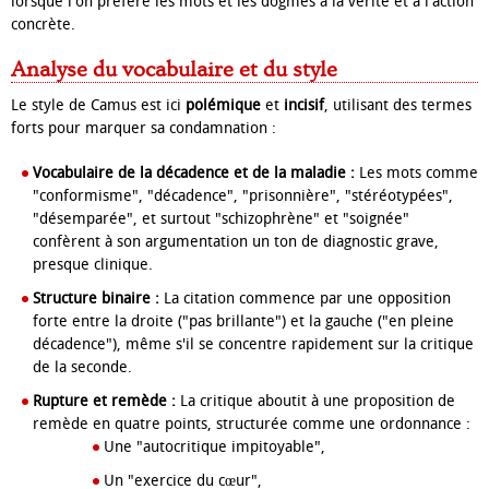
lorsque l'on préfère les mots et les dogmes à la vérité et à l'action
concrète.
Analyse du vocabulaire et du style
Le style de Camus est ici
polémique
et
incisif
, utilisant des termes
forts pour marquer sa condamnation :
Vocabulaire de la décadence et de la maladie :
Les mots comme
"conformisme", "décadence", "prisonnière", "stéréotypées",
"désemparée", et surtout "schizophrène" et "soignée"
confèrent à son argumentation un ton de diagnostic grave,
presque clinique.
Structure binaire :
La citation commence par une opposition
forte entre la droite ("pas brillante") et la gauche ("en pleine
décadence"), même s'il se concentre rapidement sur la critique
de la seconde.
Rupture et remède :
La critique aboutit à une proposition de
remède en quatre points, structurée comme une ordonnance :
Une "autocritique impitoyable",
Un "exercice du cœur",