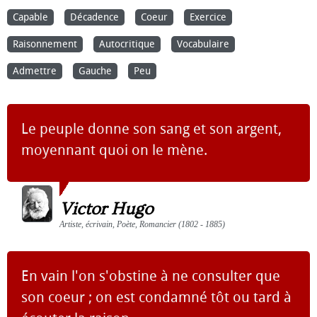
Capable
Décadence
Coeur
Exercice
Raisonnement
Autocritique
Vocabulaire
Admettre
Gauche
Peu
Le peuple donne son sang et son argent,
moyennant quoi on le mène.
Victor Hugo
Artiste, écrivain, Poète, Romancier (1802 - 1885)
En vain l'on s'obstine à ne consulter que
son coeur ; on est condamné tôt ou tard à