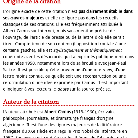
Origine de la citation
L'origine exacte de cette citation n'est
pas clairement établie dans
ses œuvres majeures
et elle ne figure pas dans les recueils
classiques de ses citations. Elle est fréquemment attribuée à
Albert Camus sur internet, mais sans mention précise de
l'ouvrage, de l'article de presse ou de la lettre d'où elle serait
tirée. Compte tenu de son contenu (l'opposition frontale à une
certaine gauche), elle est
stylistiquement et thématiquement
cohérente avec les désaccords qu'il a exprimés publiquement dans
les années 1950, notamment lors de sa brouille avec Jean-Paul
Sartre. Il est possible qu'elle provienne d'une interview, d'une
lettre moins connue, ou qu'elle soit une reconstruction ou une
reformulation d'une idée exprimée par Camus. Il est important
d'indiquer à vos lecteurs le
doute
sur la source précise.
Auteur de la citation
L'auteur attribué est
Albert Camus
(1913-1960), écrivain,
philosophe, journaliste, et dramaturge français d'origine
algérienne. Il est l'une des figures majeures de la littérature
française du XXe siècle et a reçu le Prix Nobel de littérature en
1957. Son œuvre est centrée sur les thèmes de l'absurde, de la