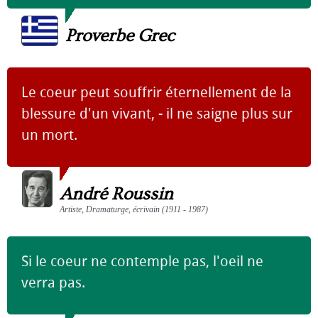
Proverbe Grec
Le coeur peut souffrir éternellement de la
blessure d'un vivant, - il ne saigne plus sur
un mort.
André Roussin
Artiste, Dramaturge, écrivain (1911 - 1987)
Si le coeur ne contemple pas, l'oeil ne
verra pas.