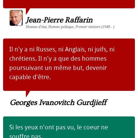
Jean-Pierre Raffarin
Homme d'état, Homme politique, Premier ministre (1948 - )
Il n'y a ni Russes, ni Anglais, ni juifs, ni
chrétiens. Il n'y a que des hommes
poursuivant un même but, devenir
capable d'être.
Georges Ivanovitch Gurdjieff
Si les yeux n'ont pas vu, le coeur ne
souffre pas.