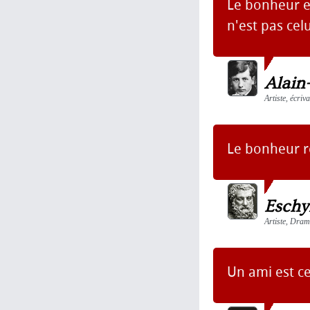
Le bonheur e
n'est pas cel
Alain
Artiste, écri
Le bonheur r
Eschy
Artiste, Dra
Un ami est ce