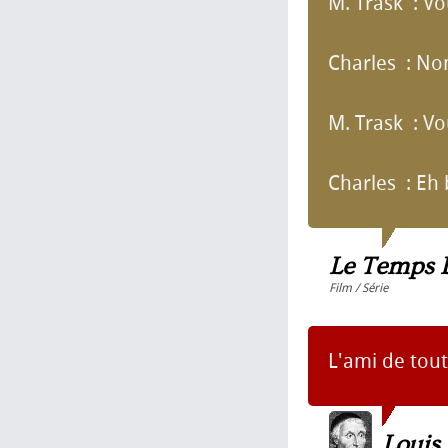
M. Trask : Vo
Charles : No
M. Trask : Vo
Charles : Eh bi
Le Temps 
Film / Série
L'ami de tou
Louis