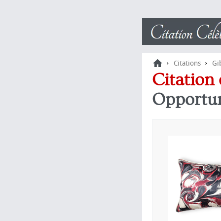
›
›
Citations
Gi
opportunité....
Citation
Opportun