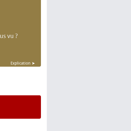
us vu ?
Explication ➤