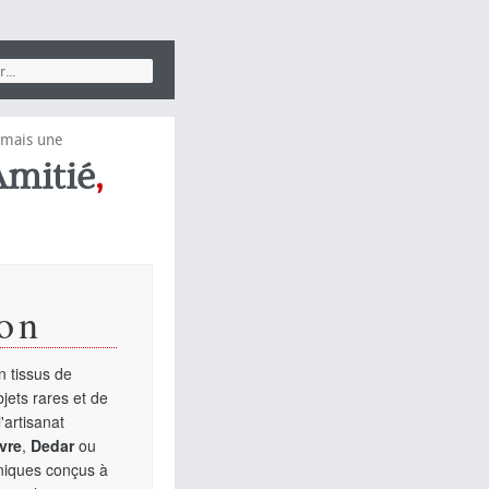
jamais une
Amitié
,
on
 tissus de
jets rares et de
'artisanat
vre
,
Dedar
ou
uniques conçus à