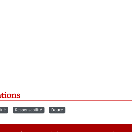
ations
tié
Responsabilité
Douce