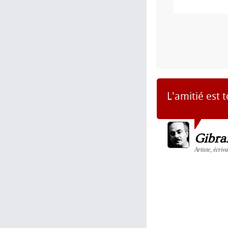
L'amitié est 
Gibra
Artiste, écriv