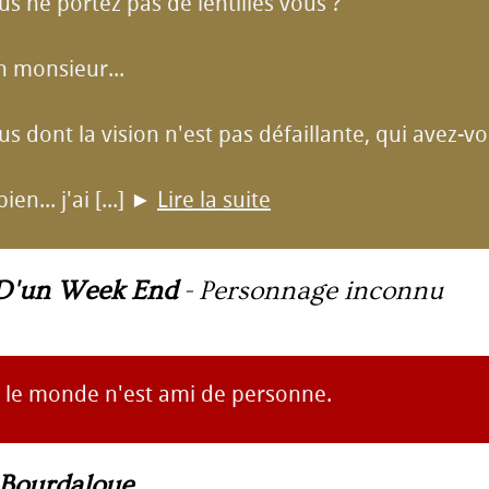
us ne portez pas de lentilles vous ?
n monsieur...
us dont la vision n'est pas défaillante, qui avez-vo
en... j'ai [...]
►
Lire la suite
D'un Week End
-
Personnage inconnu
t le monde n'est ami de personne.
 Bourdaloue