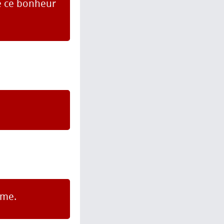
ue ce bonheur
ême.