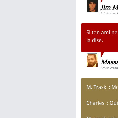
Jim M
Artiste, Chan
Si ton ami ne
la dise.
Massa
Artiste, écriv
M. Trask : M
Charles : Oui