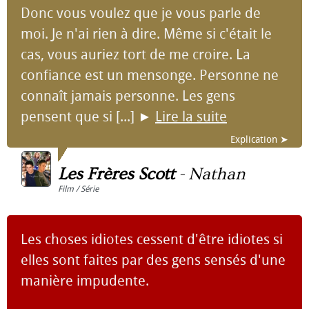
Donc vous voulez que je vous parle de
moi. Je n'ai rien à dire. Même si c'était le
cas, vous auriez tort de me croire. La
confiance est un mensonge. Personne ne
connaît jamais personne. Les gens
pensent que si [...]
►
Lire la suite
Explication ➤
Les Frères Scott
-
Nathan
Film / Série
Les choses idiotes cessent d'être idiotes si
elles sont faites par des gens sensés d'une
manière impudente.