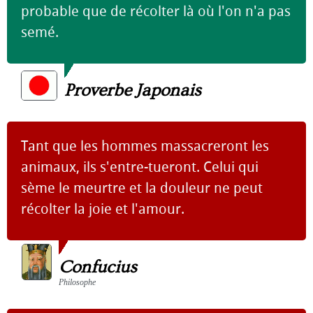
probable que de récolter là où l'on n'a pas
semé.
Proverbe Japonais
Tant que les hommes massacreront les
animaux, ils s'entre-tueront. Celui qui
sème le meurtre et la douleur ne peut
récolter la joie et l'amour.
Confucius
Philosophe