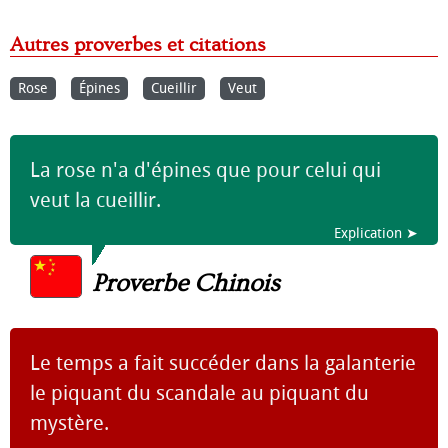
Autres proverbes et citations
Rose
Épines
Cueillir
Veut
La rose n'a d'épines que pour celui qui
veut la cueillir.
Explication ➤
Proverbe Chinois
Le temps a fait succéder dans la galanterie
le piquant du scandale au piquant du
mystère.