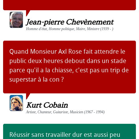
Jean-pierre Chevènement
Homme d'état, Homme politique, Maire, Ministre (1939 - )
Quand Monsieur Axl Rose fait attendre le
public deux heures debout dans un stade
parce qu'il a la chiasse, c'est pas un trip de
superstar à la con ?
Kurt Cobain
Artiste, Chanteur, Guitariste, Musicien (1967 - 1994)
Réussir sans travailler dur est aussi peu