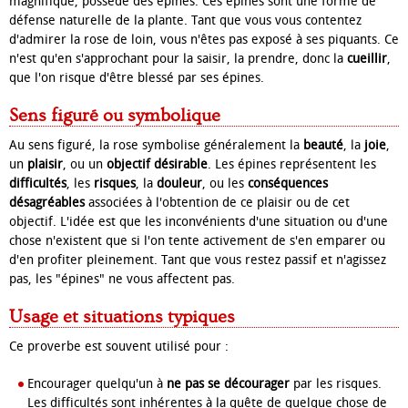
magnifique, possède des épines. Ces épines sont une forme de
défense naturelle de la plante. Tant que vous vous contentez
d'admirer la rose de loin, vous n'êtes pas exposé à ses piquants. Ce
n'est qu'en s'approchant pour la saisir, la prendre, donc la
cueillir
,
que l'on risque d'être blessé par ses épines.
Sens figuré ou symbolique
Au sens figuré, la rose symbolise généralement la
beauté
, la
joie
,
un
plaisir
, ou un
objectif désirable
. Les épines représentent les
difficultés
, les
risques
, la
douleur
, ou les
conséquences
désagréables
associées à l'obtention de ce plaisir ou de cet
objectif. L'idée est que les inconvénients d'une situation ou d'une
chose n'existent que si l'on tente activement de s'en emparer ou
d'en profiter pleinement. Tant que vous restez passif et n'agissez
pas, les "épines" ne vous affectent pas.
Usage et situations typiques
Ce proverbe est souvent utilisé pour :
Encourager quelqu'un à
ne pas se décourager
par les risques.
Les difficultés sont inhérentes à la quête de quelque chose de