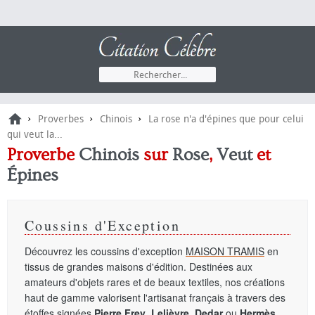
›
›
›
Proverbes
Chinois
La rose n'a d'épines que pour celui
qui veut la...
Proverbe
Chinois
sur
Rose
,
Veut
et
Épines
Coussins d'Exception
Découvrez les coussins d'exception
MAISON TRAMIS
en
tissus de grandes maisons d'édition. Destinées aux
amateurs d'objets rares et de beaux textiles, nos créations
haut de gamme valorisent l'artisanat français à travers des
étoffes signées
Pierre Frey
,
Lelièvre
,
Dedar
ou
Hermès
.