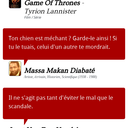
Game Of Thrones
-
Tyrion Lannister
Film / Série
Ton chien est méchant ? Garde-le ainsi ! Si
tu le tuais, celui d'un autre te mordrait.
Massa Makan Diabaté
Artiste, écrivain, Historien, Scientifique (1938 - 1988)
Il ne s'agit pas tant d'éviter le mal que le
scandale.