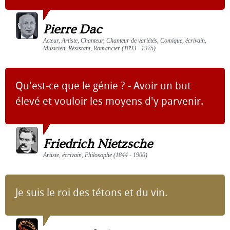
Pierre Dac
Acteur, Artiste, Chanteur, Chanteur de variétés, Comique, écrivain,
Musicien, Résistant, Romancier (1893 - 1975)
Qu'est-ce que le génie ? - Avoir un but
élevé et vouloir les moyens d'y parvenir.
Friedrich Nietzsche
Artiste, écrivain, Philosophe (1844 - 1900)
Je suis le roi des tétons et du vin.