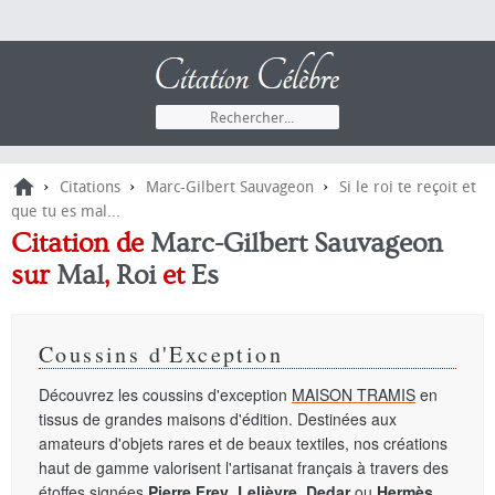
›
›
›
Citations
Marc-Gilbert Sauvageon
Si le roi te reçoit et
que tu es mal...
Citation de
Marc-Gilbert Sauvageon
sur
Mal
,
Roi
et
Es
Coussins d'Exception
Découvrez les coussins d'exception
MAISON TRAMIS
en
tissus de grandes maisons d'édition. Destinées aux
amateurs d'objets rares et de beaux textiles, nos créations
haut de gamme valorisent l'artisanat français à travers des
étoffes signées
Pierre Frey
,
Lelièvre
,
Dedar
ou
Hermès
.