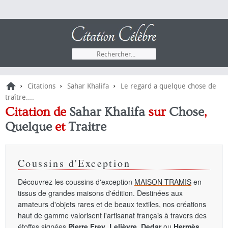
›
›
›
Citations
Sahar Khalifa
Le regard a quelque chose de
traître....
Citation de
Sahar Khalifa
sur
Chose
,
Quelque
et
Traitre
Coussins d'Exception
Découvrez les coussins d'exception
MAISON TRAMIS
en
tissus de grandes maisons d'édition. Destinées aux
amateurs d'objets rares et de beaux textiles, nos créations
haut de gamme valorisent l'artisanat français à travers des
étoffes signées
Pierre Frey
,
Lelièvre
,
Dedar
ou
Hermès
.