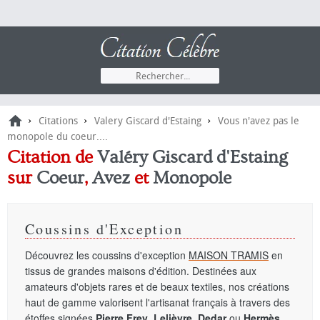
›
›
›
Citations
Valery Giscard d'Estaing
Vous n'avez pas le
monopole du coeur....
Citation de
Valéry Giscard d'Estaing
sur
Coeur
,
Avez
et
Monopole
Coussins d'Exception
Découvrez les coussins d'exception
MAISON TRAMIS
en
tissus de grandes maisons d'édition. Destinées aux
amateurs d'objets rares et de beaux textiles, nos créations
haut de gamme valorisent l'artisanat français à travers des
étoffes signées
Pierre Frey
,
Lelièvre
,
Dedar
ou
Hermès
.