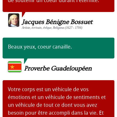
de soutenir un coeur durant l'éternité.
Jacques Bénigne Bossuet
Artiste, écrivain, évêque, Religieux (1627 - 1704)
Beaux yeux, coeur canaille.
Proverbe Guadeloupéen
Votre corps est un véhicule de vos
émotions et un véhicule de sentiments et
un véhicule de tout ce dont vous avez
besoin pour être accompli dans la vie. Et