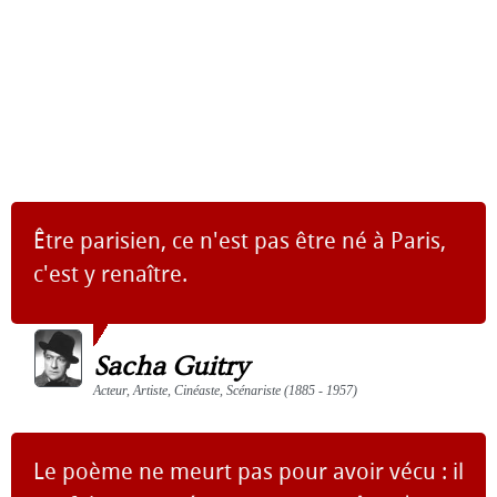
Être parisien, ce n'est pas être né à Paris,
c'est y renaître.
Sacha Guitry
Acteur, Artiste, Cinéaste, Scénariste (1885 - 1957)
Le poème ne meurt pas pour avoir vécu : il