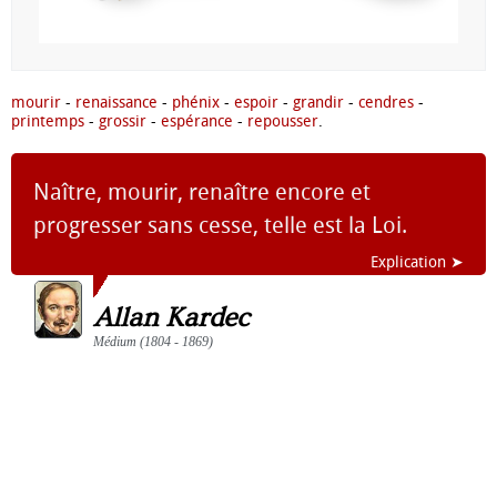
mourir
-
renaissance
-
phénix
-
espoir
-
grandir
-
cendres
-
printemps
-
grossir
-
espérance
-
repousser
.
Naître, mourir, renaître encore et
progresser sans cesse, telle est la Loi.
Explication ➤
Allan Kardec
Médium (1804 - 1869)