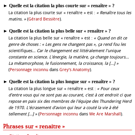
►
Quelle est la citation la plus courte sur « renaître » ?
La citation la plus courte sur « renaître » est :
« Renaître tous les
matins. »
(
Gérard Bessière
).
►
Quelle est la citation la plus belle sur « renaître » ?
La citation la plus belle sur « renaître » est :
« Quand on dit ce
genre de choses : « Les gens ne changent pas », ça rend fou les
scientifiques... Car le changement est littéralement l'unique
constante en science. L'énergie, la matière, ça change toujours...
La métamorphose, le fusionnement, la croissance, la [...] »
(
Personnage inconnu
dans
Grey's Anatomy
).
►
Quelle est la citation la plus longue sur « renaître » ?
La citation la plus longue sur « renaître » est :
« Pour ceux
d'entre vous qui ne sont pas au courant, c'est à cet endroit ci que
repose en paix six des membres de l'équipe des Thundering Herd
de 1970. L'écrasement d'avion qui leur a couté la vie à été
tellement [...] »
(
Personnage inconnu
dans
We Are Marshall
).
Phrases sur « renaître »