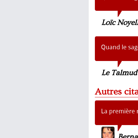
Loïc Noyel
Quand le sage
Le Talmud
Autres cit
La première r
Berna