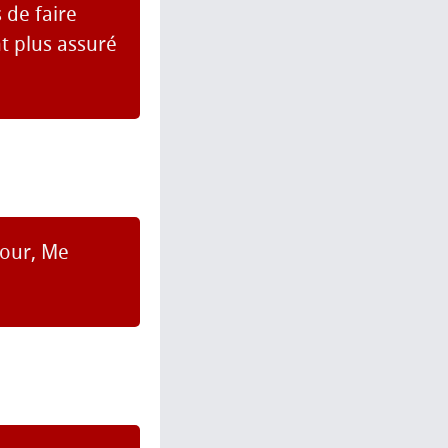
 de faire
t plus assuré
jour, Me
.