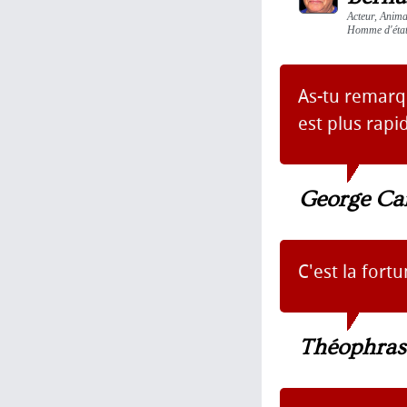
Acteur, Anima
Homme d'état,
As-tu remarqu
est plus rapid
George Car
C'est la fort
Théophras