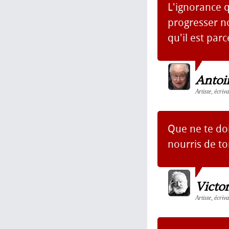
L'ignorance 
progresser no
qu'il est parc
Antoi
Artiste, écriv
Que ne te doi
nourris de to
Victo
Artiste, écri