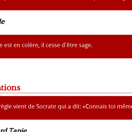
le
 est en colère, il cesse d'être sage.
ations
ègle vient de Socrate qui a dit: «Connais toi mêm
rd Tapie