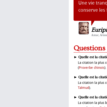
Une vie tranq
conserve les 
Eurip
Acteur, Artist
Questions
►
Quelle est la cita
La citation la plus
(
Proverbe chinois
).
►
Quelle est la cita
La citation la plus 
Talmud
).
►
Quelle est la cita
La citation la plus 