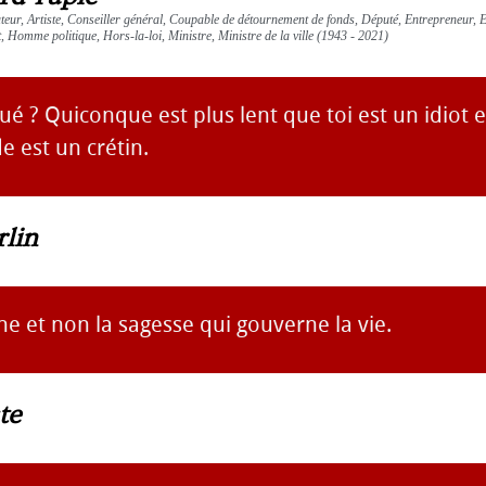
teur, Artiste, Conseiller général, Coupable de détournement de fonds, Député, Entrepreneur, 
 Homme politique, Hors-la-loi, Ministre, Ministre de la ville (1943 - 2021)
é ? Quiconque est plus lent que toi est un idiot 
e est un crétin.
lin
une et non la sagesse qui gouverne la vie.
te