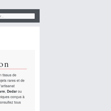
on
 tissus de
jets rares et de
'artisanat
vre
,
Dedar
ou
uniques conçus à
Consultez tous