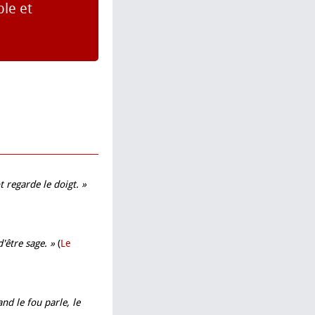
ble et
t regarde le doigt. »
d'être sage. »
(
Le
and le fou parle, le