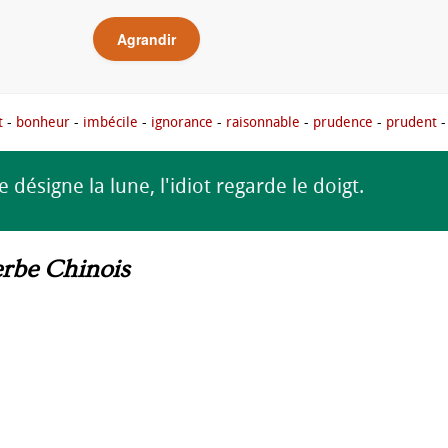
Agrandir
t
-
bonheur
-
imbécile
-
ignorance
-
raisonnable
-
prudence
-
prudent
 désigne la lune, l'idiot regarde le doigt.
erbe Chinois