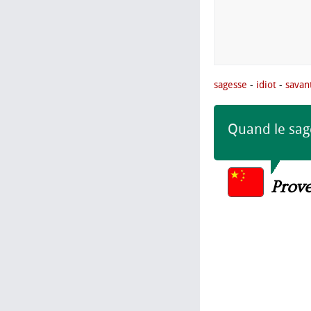
sagesse
-
idiot
-
savan
Quand le sage
Prov