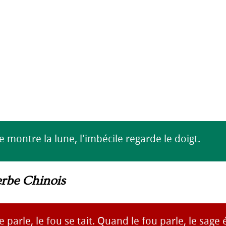
 montre la lune, l'imbécile regarde le doigt.
erbe Chinois
 parle, le fou se tait. Quand le fou parle, le sage 