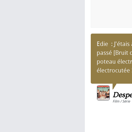
Edie : J'étais
passé [Bruit 
poteau électr
électrocutée ! 
Despe
Film / Série