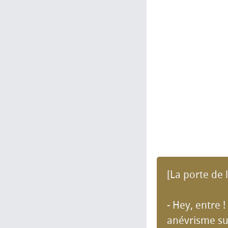
[La porte de 
- Hey, entre 
anévrisme su