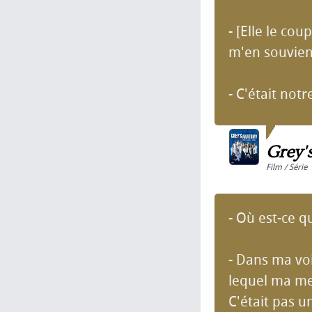
- [Elle le co
m'en souvien
- C'était notre
Grey'
Film / Série
- Où est-ce q
- Dans ma voi
lequel ma me
C'était pas 