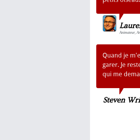
Laure
Animateur, Ar
Quand je m'en
garer. Je res
qui me deman
Steven Wr