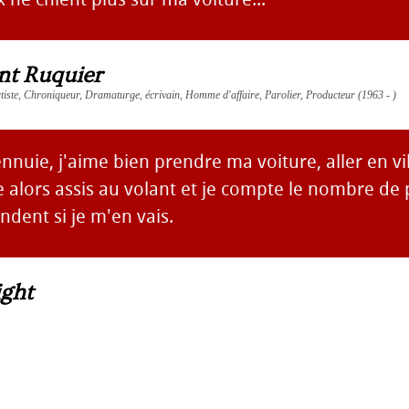
nt Ruquier
tiste, Chroniqueur, Dramaturge, écrivain, Homme d'affaire, Parolier, Producteur (1963 - )
nuie, j'aime bien prendre ma voiture, aller en vi
te alors assis au volant et je compte le nombre d
dent si je m'en vais.
ight