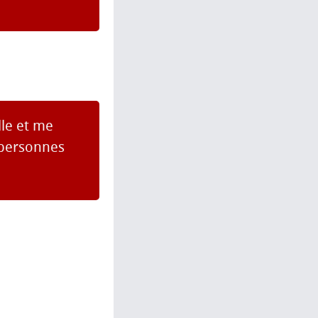
lle et me
e personnes