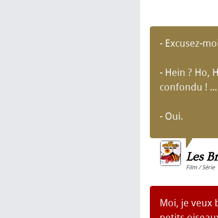
- Excusez-moi
- Hein ? Ho, H
confondu ! ...
- Oui.
Les B
Film / Série
Moi, je veux 
petits oiseau