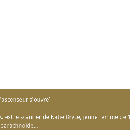
l'ascenseur s'ouvre]
! C'est le scanner de Katie Bryce, jeune femme de 
barachnoïde...