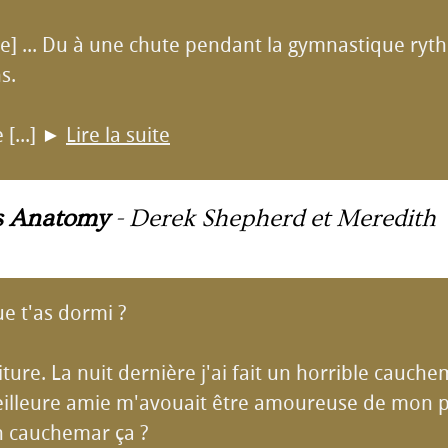
upe] ... Du à une chute pendant la gymnastique ryt
s.
 [...]
►
Lire la suite
s Anatomy
-
Derek Shepherd et Meredith
ue t'as dormi ?
ture. La nuit dernière j'ai fait un horrible cauch
illeure amie m'avouait être amoureuse de mon p'
un cauchemar ça ?