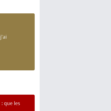
j'ai
 : que les