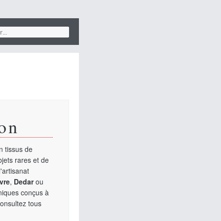
on
 tissus de
jets rares et de
'artisanat
vre
,
Dedar
ou
uniques conçus à
Consultez tous