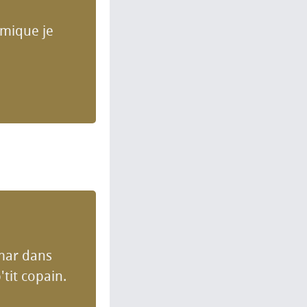
hmique je
emar dans
tit copain.