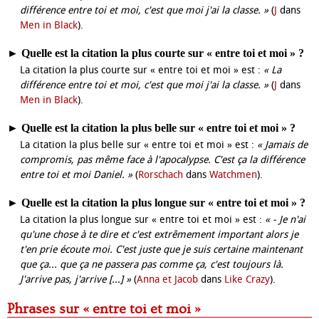
différence entre toi et moi, c'est que moi j'ai la classe. »
(
J
dans
Men in Black
).
►
Quelle est la citation la plus courte sur « entre toi et moi » ?
La citation la plus courte sur « entre toi et moi » est :
« La
différence entre toi et moi, c'est que moi j'ai la classe. »
(
J
dans
Men in Black
).
►
Quelle est la citation la plus belle sur « entre toi et moi » ?
La citation la plus belle sur « entre toi et moi » est :
« Jamais de
compromis, pas même face à l'apocalypse. C'est ça la différence
entre toi et moi Daniel. »
(
Rorschach
dans
Watchmen
).
►
Quelle est la citation la plus longue sur « entre toi et moi » ?
La citation la plus longue sur « entre toi et moi » est :
« - Je n'ai
qu'une chose à te dire et c'est extrêmement important alors je
t'en prie écoute moi. C'est juste que je suis certaine maintenant
que ça... que ça ne passera pas comme ça, c'est toujours là.
J'arrive pas, j'arrive [...] »
(
Anna et Jacob
dans
Like Crazy
).
Phrases sur « entre toi et moi »