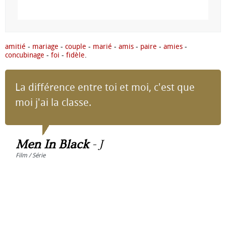
amitié
-
mariage
-
couple
-
marié
-
amis
-
paire
-
amies
-
concubinage
-
foi
-
fidèle
.
La différence entre toi et moi, c'est que
moi j'ai la classe.
Men In Black
-
J
Film / Série