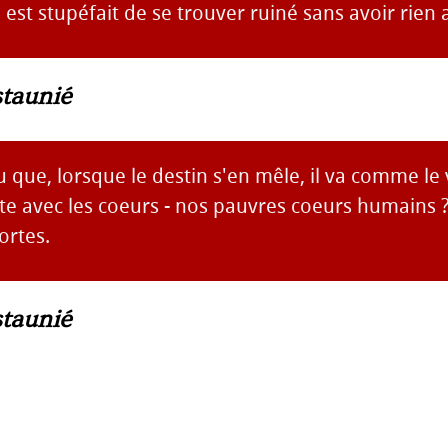
 est stupéfait de se trouver ruiné sans avoir rien 
taunié
u que, lorsque le destin s'en mêle, il va comme le 
te avec les coeurs - nos pauvres coeurs humains ?
ortes.
taunié