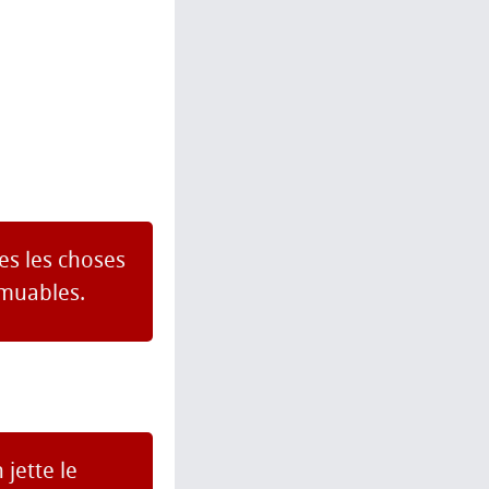
es les choses
mmuables.
jette le