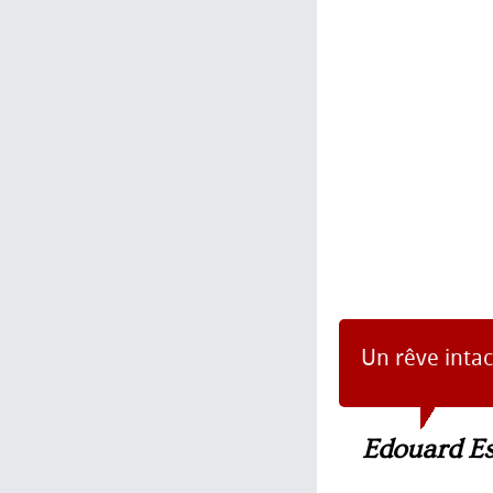
Un rêve intac
Edouard Es