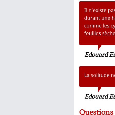
Il n'existe p
durant une he
comme les cyc
feuilles sèche
Edouard Es
La solitude n
Edouard Es
Question