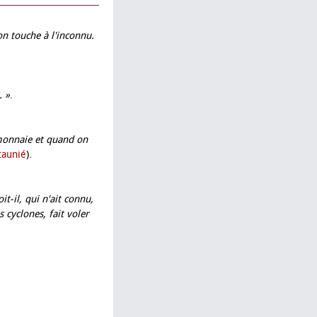
n touche à l'inconnu.
. »
.
monnaie et quand on
taunié
).
t-il, qui n'ait connu,
cyclones, fait voler