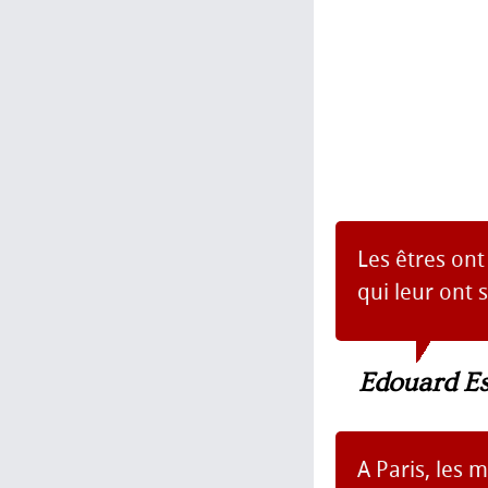
Les êtres ont
qui leur ont
Edouard Es
A Paris, les