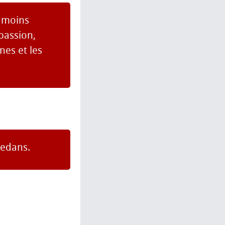
u moins
passion,
nes et les
dedans.