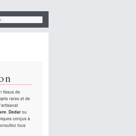
on
 tissus de
jets rares et de
'artisanat
vre
,
Dedar
ou
uniques conçus à
Consultez tous