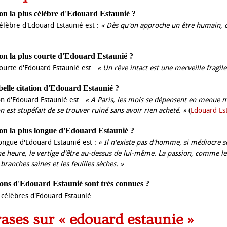
tion la plus célèbre d'Edouard Estaunié ?
 célèbre d'Edouard Estaunié est :
« Dès qu'on approche un être humain, o
tion la plus courte d'Edouard Estaunié ?
 courte d'Edouard Estaunié est :
« Un rêve intact est une merveille fragile
 belle citation d'Edouard Estaunié ?
ion d'Edouard Estaunié est :
« A Paris, les mois se dépensent en menue 
on est stupéfait de se trouver ruiné sans avoir rien acheté. »
(
Edouard Es
tion la plus longue d'Edouard Estaunié ?
 longue d'Edouard Estaunié est :
« Il n'existe pas d'homme, si médiocre soi
 heure, le vertige d'être au-dessus de lui-même. La passion, comme les 
branches saines et les feuilles sèches. »
.
ons d'Edouard Estaunié sont très connues ?
ns célèbres d'Edouard Estaunié.
rases sur « edouard estaunie »