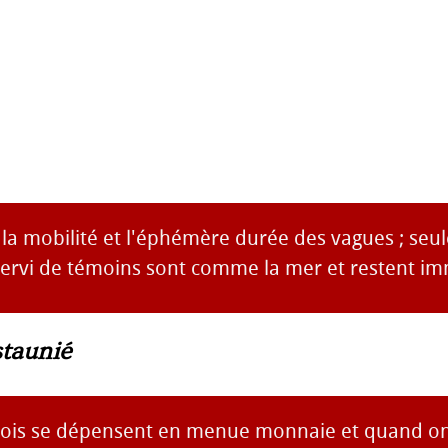
 la mobilité et l'éphémère durée des vagues ; seul
 servi de témoins sont comme la mer et restent i
taunié
 mois se dépensent en menue monnaie et quand on 